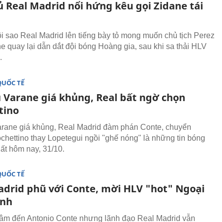
ủ Real Madrid nổi hứng kêu gọi Zidane tái
i sao Real Madrid lên tiếng bày tỏ mong muốn chủ tịch Perez
e quay lại dẫn dắt đội bóng Hoàng gia, sau khi sa thải HLV
.
QUỐC TẾ
 Varane giá khủng, Real bất ngờ chọn
tino
rane giá khủng, Real Madrid đàm phán Conte, chuyển
hettino thay Lopetegui ngồi "ghế nóng" là những tin bóng
ất hôm nay, 31/10.
QUỐC TẾ
adrid phũ với Conte, mời HLV "hot" Ngoại
Anh
âm đến Antonio Conte nhưng lãnh đạo Real Madrid vẫn