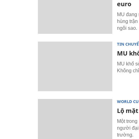
euro
MU đang s
hùng trận
ngôi sao.
TIN CHUY
MU khổ 
MU khổ sở
Không chỉ
WORLD CU
Lộ mặt
Một trong
người đại
trường.