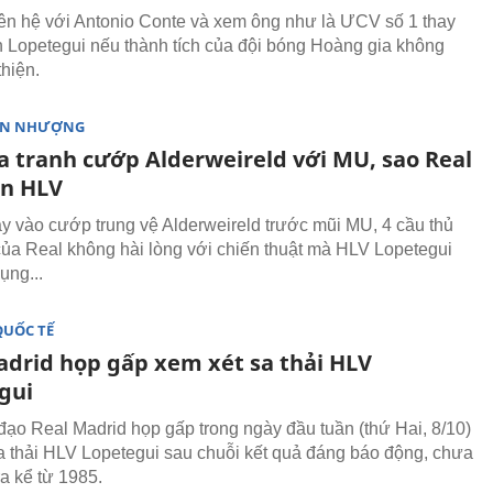
iên hệ với Antonio Conte và xem ông như là ƯCV số 1 thay
 Lopetegui nếu thành tích của đội bóng Hoàng gia không
thiện.
ỂN NHƯỢNG
a tranh cướp Alderweireld với MU, sao Real
n HLV
y vào cướp trung vệ Alderweireld trước mũi MU, 4 cầu thủ
của Real không hài lòng với chiến thuật mà HLV Lopetegui
ụng...
QUỐC TẾ
adrid họp gấp xem xét sa thải HLV
gui
đạo Real Madrid họp gấp trong ngày đầu tuần (thứ Hai, 8/10)
a thải HLV Lopetegui sau chuỗi kết quả đáng báo động, chưa
ra kể từ 1985.