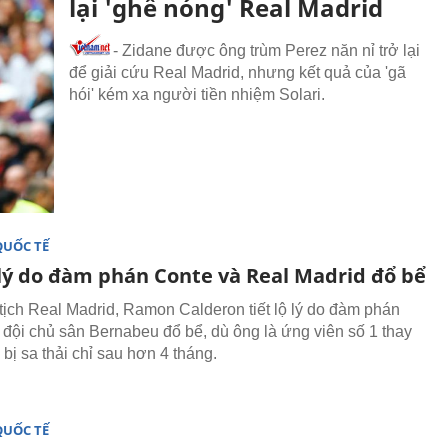
lại 'ghế nóng' Real Madrid
- Zidane được ông trùm Perez năn nỉ trở lại
để giải cứu Real Madrid, nhưng kết quả của 'gã
hói' kém xa người tiền nhiệm Solari.
QUỐC TẾ
 lý do đàm phán Conte và Real Madrid đổ bể
ịch Real Madrid, Ramon Calderon tiết lộ lý do đàm phán
 đội chủ sân Bernabeu đổ bể, dù ông là ứng viên số 1 thay
bị sa thải chỉ sau hơn 4 tháng.
QUỐC TẾ