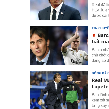
Real đã l
HLV Julen
được cải 
TIN CHUY
Barc
bất mã
Barca nhả
chủ chốt 
đang áp d
BÓNG ĐÁ 
Real M
Lopete
Ban lãnh 
xem xét s
từng xảy 