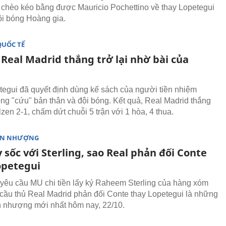
 chèo kéo bằng được Mauricio Pochettino về thay Lopetegui
ội bóng Hoàng gia.
QUỐC TẾ
: Real Madrid thắng trở lại nhờ bài của
egui đã quyết định dùng kế sách của người tiền nhiệm
ng "cứu" bản thân và đội bóng. Kết quả, Real Madrid thắng
lzen 2-1, chấm dứt chuỗi 5 trận với 1 hòa, 4 thua.
ỂN NHƯỢNG
sốc với Sterling, sao Real phản đối Conte
opetegui
yêu cầu MU chi tiền lấy ký Raheem Sterling của hàng xóm
 cầu thủ Real Madrid phản đối Conte thay Lopetegui là những
n nhượng mới nhất hôm nay, 22/10.