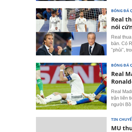
BÓNG ĐÁ 
Real t
nói cứ
Real thua 
bàn. Có R
"phủi", tr
BÓNG ĐÁ 
Real Ma
Ronald
Real Madr
trận liên 
người Bồ 
TIN CHUY
MU thư