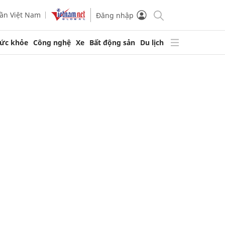
ần Việt Nam
Đăng nhập
ức khỏe
Công nghệ
Xe
Bất động sản
Du lịch