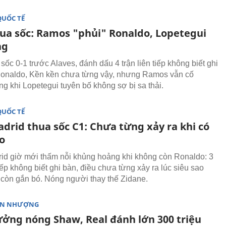
QUỐC TẾ
hua sốc: Ramos "phủi" Ronaldo, Lopetegui
ng
sốc 0-1 trước Alaves, đánh dấu 4 trận liên tiếp không biết ghi
onaldo, Kền kền chưa từng vậy, nhưng Ramos vẫn cố
ong khi Lopetegui tuyên bố không sợ bị sa thải.
QUỐC TẾ
drid thua sốc C1: Chưa từng xảy ra khi có
o
id giờ mới thấm nỗi khủng hoảng khi không còn Ronaldo: 3
tiếp không biết ghi bàn, điều chưa từng xảy ra lúc siêu sao
còn gắn bó. Nóng người thay thế Zidane.
ỂN NHƯỢNG
ởng nóng Shaw, Real đánh lớn 300 triệu