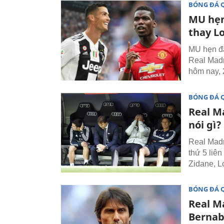
BÓNG ĐÁ 
MU hẹn
thay L
MU hẹn đấ
Real Madr
hôm nay, 
BÓNG ĐÁ 
Real Ma
nói gì?
Real Madr
thứ 5 liên
Zidane, Lo
BÓNG ĐÁ 
Real M
Berna