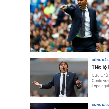
BÓNG ĐÁ 
Tiết lộ
Cựu Chủ t
Conte với
Lopetegui 
BÓNG ĐÁ 