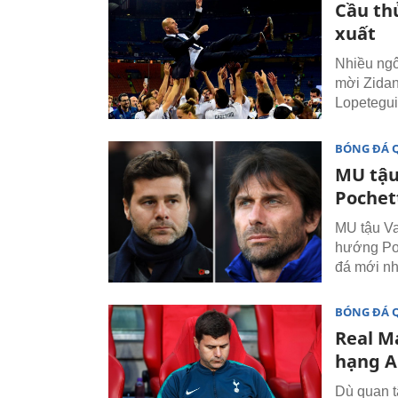
Cầu th
xuất
Nhiều ngô
mời Zidan
Lopetegui
BÓNG ĐÁ 
MU tậu
Pochet
MU tậu Va
hướng Poc
đá mới nh
BÓNG ĐÁ 
Real M
hạng 
Dù quan t