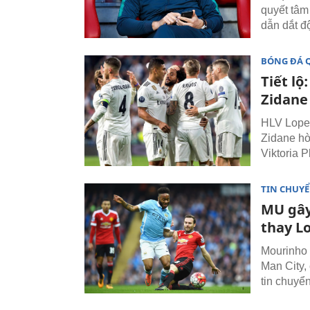
quyết tâm
dẫn dắt đ
BÓNG ĐÁ 
Tiết lộ
Zidane
HLV Lopet
Zidane hò
Viktoria P
TIN CHUY
MU gây 
thay L
Mourinho 
Man City,
tin chuyể