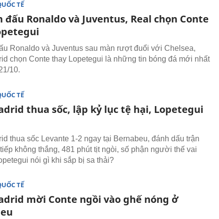
QUỐC TẾ
 đấu Ronaldo và Juventus, Real chọn Conte
opetegui
u Ronaldo và Juventus sau màn rượt đuổi với Chelsea,
id chọn Conte thay Lopetegui là những tin bóng đá mới nhất
21/10.
QUỐC TẾ
drid thua sốc, lập kỷ lục tệ hại, Lopetegui
id thua sốc Levante 1-2 ngay tại Bernabeu, đánh dấu trận
 tiếp không thắng, 481 phút tịt ngòi, số phận người thế vai
petegui nói gì khi sắp bị sa thải?
QUỐC TẾ
adrid mời Conte ngồi vào ghế nóng ở
beu