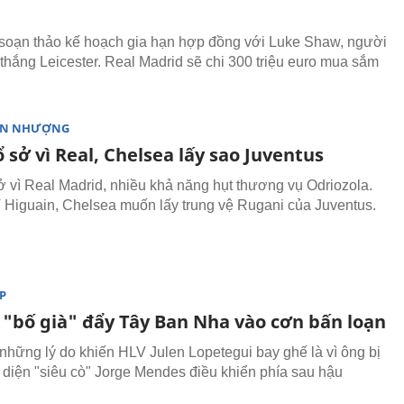
oạn thảo kế hoạch gia hạn hợp đồng với Luke Shaw, người
 thắng Leicester. Real Madrid sẽ chi 300 triệu euro mua sắm
ỂN NHƯỢNG
sở vì Real, Chelsea lấy sao Juventus
 vì Real Madrid, nhiều khả năng hụt thương vụ Odriozola.
 Higuain, Chelsea muốn lấy trung vệ Rugani của Juventus.
P
 "bố già" đẩy Tây Ban Nha vào cơn bấn loạn
 những lý do khiến HLV Julen Lopetegui bay ghế là vì ông bị
 diện "siêu cò" Jorge Mendes điều khiển phía sau hậu