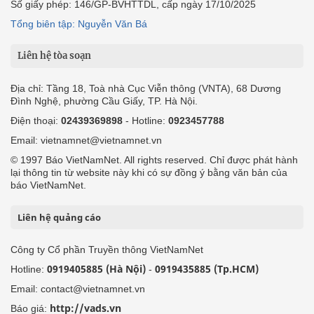
Số giấy phép: 146/GP-BVHTTDL, cấp ngày 17/10/2025
Tổng biên tập: Nguyễn Văn Bá
Liên hệ tòa soạn
Địa chỉ: Tầng 18, Toà nhà Cục Viễn thông (VNTA), 68 Dương
Đình Nghệ, phường Cầu Giấy, TP. Hà Nội.
Điện thoại:
02439369898
- Hotline:
0923457788
Email: vietnamnet@vietnamnet.vn
© 1997 Báo VietNamNet. All rights reserved. Chỉ được phát hành
lại thông tin từ website này khi có sự đồng ý bằng văn bản của
báo VietNamNet.
Liên hệ quảng cáo
Công ty Cổ phần Truyền thông VietNamNet
0919405885 (Hà Nội)
0919435885 (Tp.HCM)
Hotline:
-
Email: contact@vietnamnet.vn
http://vads.vn
Báo giá: