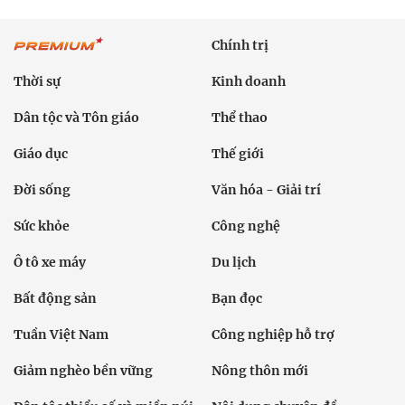
Chính trị
Thời sự
Kinh doanh
Dân tộc và Tôn giáo
Thể thao
Giáo dục
Thế giới
Đời sống
Văn hóa - Giải trí
Sức khỏe
Công nghệ
Ô tô xe máy
Du lịch
Bất động sản
Bạn đọc
Tuần Việt Nam
Công nghiệp hỗ trợ
Giảm nghèo bền vững
Nông thôn mới