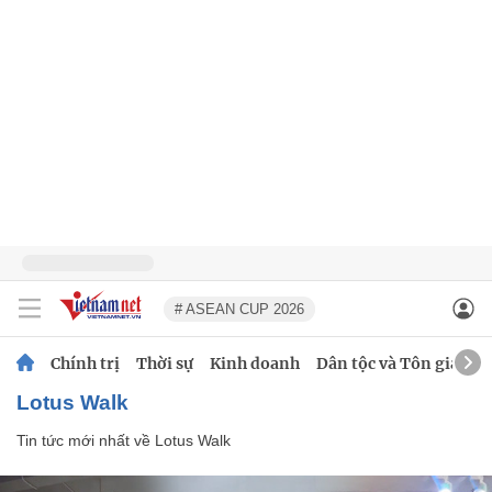
# ASEAN CUP 2026
Chính trị
Thời sự
Kinh doanh
Dân tộc và Tôn giáo
Lotus Walk
Tin tức mới nhất về
Lotus Walk