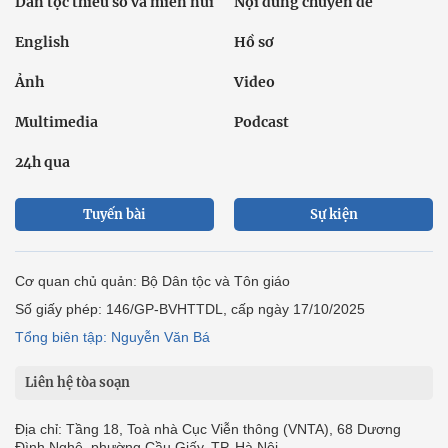
Dân tộc thiểu số và miền núi
Nội dung chuyên đề
English
Hồ sơ
Ảnh
Video
Multimedia
Podcast
24h qua
Tuyến bài
Sự kiện
Cơ quan chủ quản: Bộ Dân tộc và Tôn giáo
Số giấy phép: 146/GP-BVHTTDL, cấp ngày 17/10/2025
Tổng biên tập: Nguyễn Văn Bá
Liên hệ tòa soạn
Địa chỉ: Tầng 18, Toà nhà Cục Viễn thông (VNTA), 68 Dương
Đình Nghệ, phường Cầu Giấy, TP. Hà Nội.