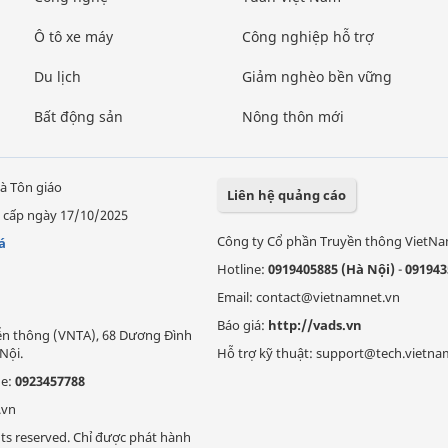
Ô tô xe máy
Công nghiệp hỗ trợ
Du lịch
Giảm nghèo bền vững
Bất động sản
Nông thôn mới
à Tôn giáo
Liên hệ quảng cáo
 cấp ngày 17/10/2025
Công ty Cổ phần Truyền thông VietN
á
Hotline:
0919405885 (Hà Nội)
-
091943
Email: contact@vietnamnet.vn
Báo giá:
http://vads.vn
Viễn thông (VNTA), 68 Dương Đình
Nội.
Hỗ trợ kỹ thuật: support@tech.vietna
ne:
0923457788
.vn
ts reserved. Chỉ được phát hành