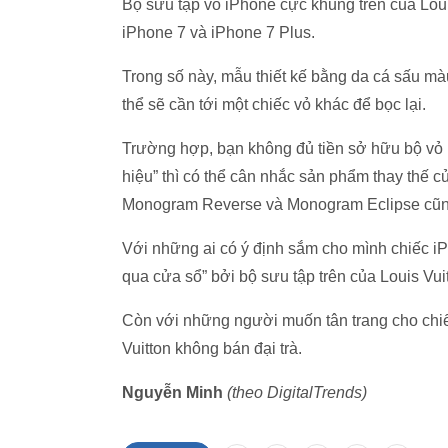
Bộ sưu tập vỏ iPhone cực khủng trên của Loui
iPhone 7 và iPhone 7 Plus.
Trong số này, mẫu thiết kế bằng da cá sấu mà
thể sẽ cần tới một chiếc vỏ khác để bọc lại.
Trường hợp, bạn không đủ tiền sở hữu bộ vỏ
hiệu” thì có thể cân nhắc sản phẩm thay thế
Monogram Reverse và Monogram Eclipse cũn
Với những ai có ý định sắm cho mình chiếc iPh
qua cửa sổ” bởi bộ sưu tập trên của Louis Vu
Còn với những người muốn tân trang cho chiếc
Vuitton không bán đại trà.
Nguyễn Minh
(theo DigitalTrends)