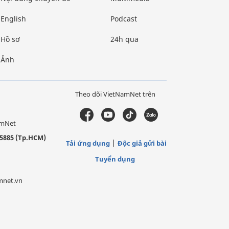
English
Podcast
Hồ sơ
24h qua
Ảnh
Theo dõi VietNamNet trên
amNet
5885 (Tp.HCM)
Tải ứng dụng
Độc giả gửi bài
Tuyển dụng
mnet.vn