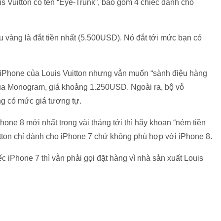
s Vuitton có tên “Eye-Trunk”, bao gồm 4 chiếc dành cho
u vàng là đắt tiền nhất (5.500USD). Nó đắt tới mức bạn có
 iPhone của Louis Vuitton nhưng vẫn muốn “sành điệu hàng
 của Monogram, giá khoảng 1.250USD. Ngoài ra, bộ vỏ
g có mức giá tương tự.
one 8 mới nhất trong vài tháng tới thì hãy khoan “ném tiền
itton chỉ dành cho iPhone 7 chứ không phù hợp với iPhone 8.
 iPhone 7 thì vẫn phải gọi đặt hàng vì nhà sản xuất Louis