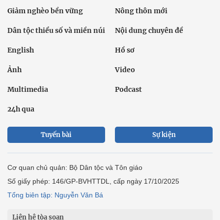
Giảm nghèo bền vững
Nông thôn mới
Dân tộc thiểu số và miền núi
Nội dung chuyên đề
English
Hồ sơ
Ảnh
Video
Multimedia
Podcast
24h qua
Tuyến bài
Sự kiện
Cơ quan chủ quản: Bộ Dân tộc và Tôn giáo
Số giấy phép: 146/GP-BVHTTDL, cấp ngày 17/10/2025
Tổng biên tập: Nguyễn Văn Bá
Liên hệ tòa soạn