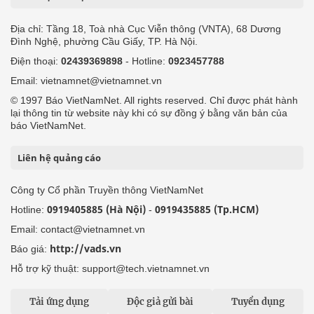
Địa chỉ: Tầng 18, Toà nhà Cục Viễn thông (VNTA), 68 Dương
Đình Nghệ, phường Cầu Giấy, TP. Hà Nội.
Điện thoại:
02439369898
- Hotline:
0923457788
Email: vietnamnet@vietnamnet.vn
© 1997 Báo VietNamNet. All rights reserved. Chỉ được phát hành
lại thông tin từ website này khi có sự đồng ý bằng văn bản của
báo VietNamNet.
Liên hệ quảng cáo
Công ty Cổ phần Truyền thông VietNamNet
0919405885 (Hà Nội)
0919435885 (Tp.HCM)
Hotline:
-
Email: contact@vietnamnet.vn
http://vads.vn
Báo giá:
Hỗ trợ kỹ thuật: support@tech.vietnamnet.vn
Tải ứng dụng
Độc giả gửi bài
Tuyển dụng