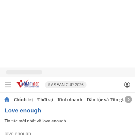
# ASEAN CUP 2026
Chính trị
Thời sự
Kinh doanh
Dân tộc và Tôn giáo
love enough
Tin tức mới nhất về
love enough
love enough