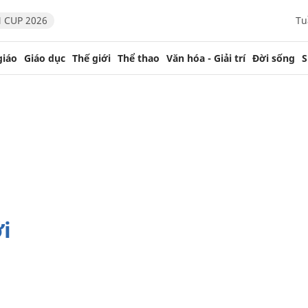
 CUP 2026
Tu
giáo
Giáo dục
Thế giới
Thể thao
Văn hóa - Giải trí
Đời sống
S
i