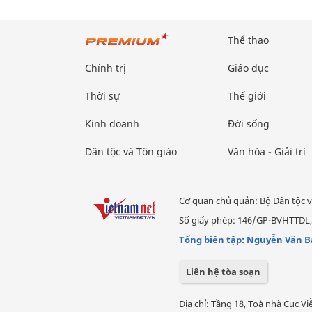
Thể thao
Chính trị
Giáo dục
Thời sự
Thế giới
Kinh doanh
Đời sống
Dân tộc và Tôn giáo
Văn hóa - Giải trí
Cơ quan chủ quản: Bộ Dân tộc v
Số giấy phép: 146/GP-BVHTTDL,
Tổng biên tập: Nguyễn Văn B
Liên hệ tòa soạn
Địa chỉ: Tầng 18, Toà nhà Cục 