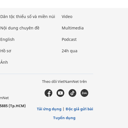
Dân tộc thiểu số và miền núi
Video
Nội dung chuyên đề
Multimedia
English
Podcast
Hồ sơ
24h qua
Ảnh
Theo dõi VietNamNet trên
amNet
5885 (Tp.HCM)
Tải ứng dụng
Độc giả gửi bài
Tuyển dụng