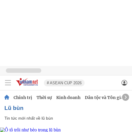
# ASEAN CUP 2026
Chính trị
Thời sự
Kinh doanh
Dân tộc và Tôn giáo
lũ bùn
Tin tức mới nhất về
lũ bùn