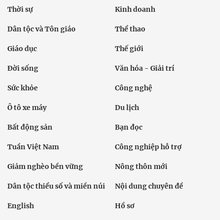
Thời sự
Kinh doanh
Dân tộc và Tôn giáo
Thể thao
Giáo dục
Thế giới
Đời sống
Văn hóa - Giải trí
Sức khỏe
Công nghệ
Ô tô xe máy
Du lịch
Bất động sản
Bạn đọc
Tuần Việt Nam
Công nghiệp hỗ trợ
Giảm nghèo bền vững
Nông thôn mới
Dân tộc thiểu số và miền núi
Nội dung chuyên đề
English
Hồ sơ