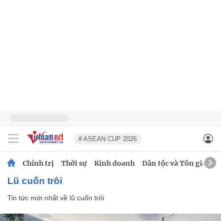
# ASEAN CUP 2026
Chính trị
Thời sự
Kinh doanh
Dân tộc và Tôn giáo
lũ cuốn trôi
Tin tức mới nhất về
lũ cuốn trôi