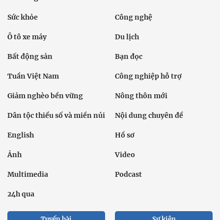
Sức khỏe
Công nghệ
Ô tô xe máy
Du lịch
Bất động sản
Bạn đọc
Tuần Việt Nam
Công nghiệp hỗ trợ
Giảm nghèo bền vững
Nông thôn mới
Dân tộc thiểu số và miền núi
Nội dung chuyên đề
English
Hồ sơ
Ảnh
Video
Multimedia
Podcast
24h qua
Tuyến bài
Sự kiện