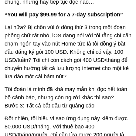
chúng, nhưng hãy tiếp tục đọc nào…
“You will pay $99.99 for a 7-day subscription”
Lại nữa? Bị chôn vùi ở dòng thứ 3 trong một đoạn
phông chữ rất nhỏ, iOS đang nói với tôi rằng chỉ cần
chạm ngón tay vào nút Home tức là tôi đồng ý bắt
đầu đăng ký gói 100 USD. Không chỉ có vậy, 100
USD/tuần? Tôi chỉ còn cách gói 400 USD/tháng để
chuyển hướng tất cả lưu lượng Internet cho một kẻ
lừa đảo một cái bấm nút?
Tôi đoán là mình đã khá may mắn khi đọc hết toàn
bộ cảnh báo, nhưng còn người khác thì sao?
Bước 3: Tất cả bắt đầu từ quảng cáo
Đột nhiên, tôi hiểu vì sao ứng dụng này kiếm được
80.000 USD/tháng. Với thuê bao 400
USD/tháng/người, chỉ cần lừa được 200 người là