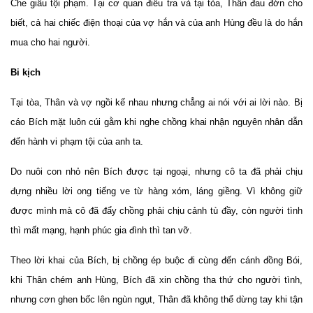
Che giấu tội phạm. Tại cơ quan điều tra và tại tòa, Thân đau đớn cho
biết, cả hai chiếc điện thoại của vợ hắn và của anh Hùng đều là do hắn
mua cho hai người.
Bi kịch
Tại tòa, Thân và vợ ngồi kế nhau nhưng chẳng ai nói với ai lời nào. Bị
cáo Bích mặt luôn cúi gằm khi nghe chồng khai nhận nguyên nhân dẫn
đến hành vi phạm tội của anh ta.
Do nuôi con nhỏ nên Bích được tại ngoại, nhưng cô ta đã phải chịu
đựng nhiều lời ong tiếng ve từ hàng xóm, láng giềng. Vì không giữ
được mình mà cô đã đẩy chồng phải chịu cảnh tù đầy, còn người tình
thì mất mạng, hạnh phúc gia đình thì tan vỡ.
Theo lời khai của Bích, bị chồng ép buộc đi cùng đến cánh đồng Bói,
khi Thân chém anh Hùng, Bích đã xin chồng tha thứ cho người tình,
nhưng cơn ghen bốc lên ngùn ngụt, Thân đã không thể dừng tay khi tận