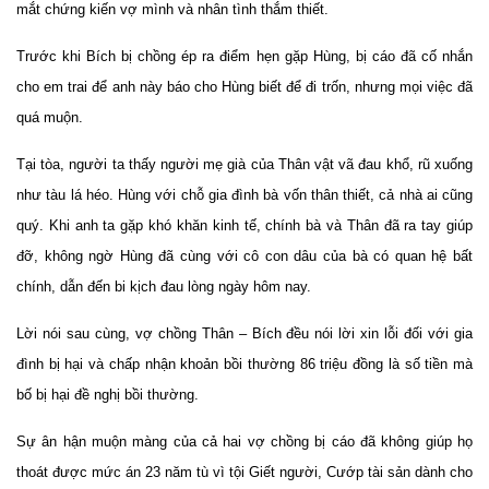
mắt chứng kiến vợ mình và nhân tình thắm thiết.
Trước khi Bích bị chồng ép ra điểm hẹn gặp Hùng, bị cáo đã cố nhắn
cho em trai để anh này báo cho Hùng biết để đi trốn, nhưng mọi việc đã
quá muộn.
Tại tòa, người ta thấy người mẹ già của Thân vật vã đau khổ, rũ xuống
như tàu lá héo. Hùng với chỗ gia đình bà vốn thân thiết, cả nhà ai cũng
quý. Khi anh ta gặp khó khăn kinh tế, chính bà và Thân đã ra tay giúp
đỡ, không ngờ Hùng đã cùng với cô con dâu của bà có quan hệ bất
chính, dẫn đến bi kịch đau lòng ngày hôm nay.
Lời nói sau cùng, vợ chồng Thân – Bích đều nói lời xin lỗi đối với gia
đình bị hại và chấp nhận khoản bồi thường 86 triệu đồng là số tiền mà
bố bị hại đề nghị bồi thường.
Sự ân hận muộn màng của cả hai vợ chồng bị cáo đã không giúp họ
thoát được mức án 23 năm tù vì tội Giết người, Cướp tài sản dành cho