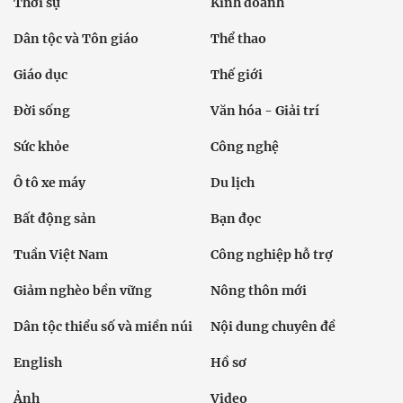
Thời sự
Kinh doanh
Dân tộc và Tôn giáo
Thể thao
Giáo dục
Thế giới
Đời sống
Văn hóa - Giải trí
Sức khỏe
Công nghệ
Ô tô xe máy
Du lịch
Bất động sản
Bạn đọc
Tuần Việt Nam
Công nghiệp hỗ trợ
Giảm nghèo bền vững
Nông thôn mới
Dân tộc thiểu số và miền núi
Nội dung chuyên đề
English
Hồ sơ
Ảnh
Video