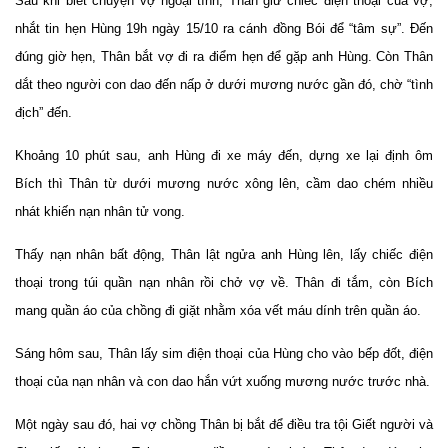
Sau khi biết chuyện vợ ngoại tình, Thân giữ chiếc điện thoại của vợ,
nhắt tin hẹn Hùng 19h ngày 15/10 ra cánh đồng Bói để “tâm sự”. Đến
đúng giờ hẹn, Thân bắt vợ đi ra điểm hẹn để gặp anh Hùng. Còn Thân
dắt theo người con dao đến nấp ở dưới mương nước gần đó, chờ “tình
địch” đến.
Khoảng 10 phút sau, anh Hùng đi xe máy đến, dựng xe lại định ôm
Bích thì Thân từ dưới mương nước xông lên, cầm dao chém nhiều
nhát khiến nạn nhân tử vong.
Thấy nạn nhân bất động, Thân lật ngửa anh Hùng lên, lấy chiếc điện
thoại trong túi quần nạn nhân rồi chở vợ về. Thân đi tắm, còn Bích
mang quần áo của chồng đi giặt nhằm xóa vết máu dính trên quần áo.
Sáng hôm sau, Thân lấy sim điện thoại của Hùng cho vào bếp đốt, điện
thoại của nạn nhân và con dao hắn vứt xuống mương nước trước nhà.
Một ngày sau đó, hai vợ chồng Thân bị bắt để điều tra tội Giết người và