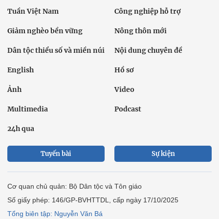
Tuần Việt Nam
Công nghiệp hỗ trợ
Giảm nghèo bền vững
Nông thôn mới
Dân tộc thiểu số và miền núi
Nội dung chuyên đề
English
Hồ sơ
Ảnh
Video
Multimedia
Podcast
24h qua
Tuyến bài
Sự kiện
Cơ quan chủ quản: Bộ Dân tộc và Tôn giáo
Số giấy phép: 146/GP-BVHTTDL, cấp ngày 17/10/2025
Tổng biên tập: Nguyễn Văn Bá