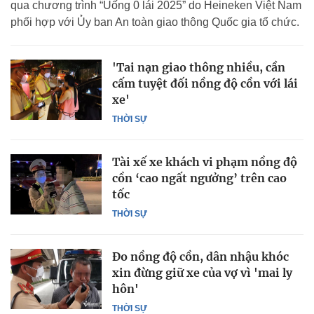
qua chương trình “Uống 0 lái 2025” do Heineken Việt Nam
phối hợp với Ủy ban An toàn giao thông Quốc gia tổ chức.
'Tai nạn giao thông nhiều, cần
cấm tuyệt đối nồng độ cồn với lái
xe'
THỜI SỰ
Tài xế xe khách vi phạm nồng độ
cồn ‘cao ngất ngưởng’ trên cao
tốc
THỜI SỰ
Đo nồng độ cồn, dân nhậu khóc
xin đừng giữ xe của vợ vì 'mai ly
hôn'
THỜI SỰ