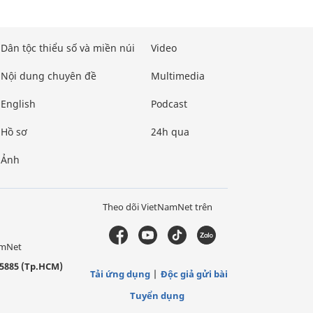
Dân tộc thiểu số và miền núi
Video
Nội dung chuyên đề
Multimedia
English
Podcast
Hồ sơ
24h qua
Ảnh
Theo dõi VietNamNet trên
amNet
5885 (Tp.HCM)
Tải ứng dụng
Độc giả gửi bài
Tuyển dụng