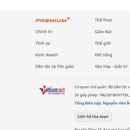
Thể thao
Chính trị
Giáo dục
Thời sự
Thế giới
Kinh doanh
Đời sống
Dân tộc và Tôn giáo
Văn hóa - Giải trí
Cơ quan chủ quản: Bộ Dân tộc v
Số giấy phép: 146/GP-BVHTTDL,
Tổng biên tập: Nguyễn Văn B
Liên hệ tòa soạn
Địa chỉ: Tầng 18, Toà nhà Cục 