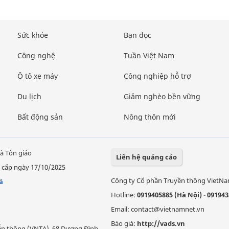
Sức khỏe
Bạn đọc
Công nghệ
Tuần Việt Nam
Ô tô xe máy
Công nghiệp hỗ trợ
Du lịch
Giảm nghèo bền vững
Bất động sản
Nông thôn mới
à Tôn giáo
Liên hệ quảng cáo
 cấp ngày 17/10/2025
Công ty Cổ phần Truyền thông VietN
á
Hotline:
0919405885 (Hà Nội)
-
091943
Email: contact@vietnamnet.vn
Báo giá:
http://vads.vn
Viễn thông (VNTA), 68 Dương Đình