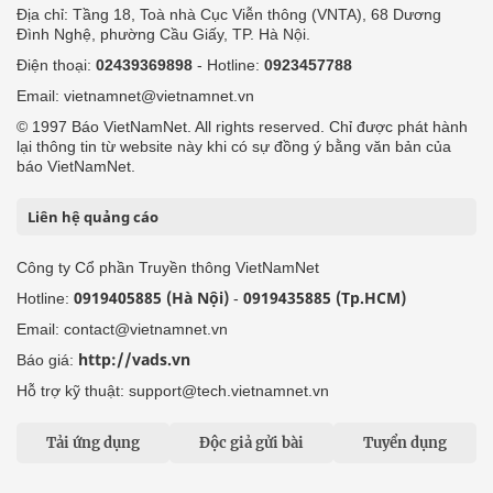
Địa chỉ: Tầng 18, Toà nhà Cục Viễn thông (VNTA), 68 Dương
Đình Nghệ, phường Cầu Giấy, TP. Hà Nội.
Điện thoại:
02439369898
- Hotline:
0923457788
Email: vietnamnet@vietnamnet.vn
© 1997 Báo VietNamNet. All rights reserved. Chỉ được phát hành
lại thông tin từ website này khi có sự đồng ý bằng văn bản của
báo VietNamNet.
Liên hệ quảng cáo
Công ty Cổ phần Truyền thông VietNamNet
0919405885 (Hà Nội)
0919435885 (Tp.HCM)
Hotline:
-
Email: contact@vietnamnet.vn
http://vads.vn
Báo giá:
Hỗ trợ kỹ thuật: support@tech.vietnamnet.vn
Tải ứng dụng
Độc giả gửi bài
Tuyển dụng