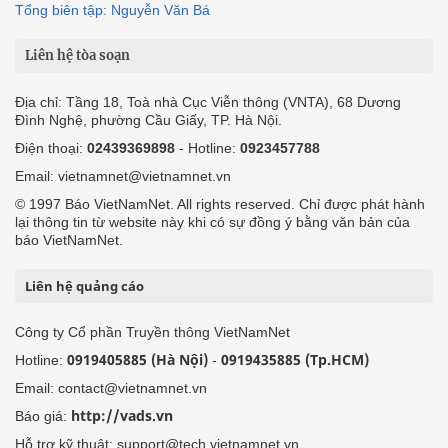
Tổng biên tập: Nguyễn Văn Bá
Liên hệ tòa soạn
Địa chỉ: Tầng 18, Toà nhà Cục Viễn thông (VNTA), 68 Dương
Đình Nghệ, phường Cầu Giấy, TP. Hà Nội.
Điện thoại:
02439369898
- Hotline:
0923457788
Email: vietnamnet@vietnamnet.vn
© 1997 Báo VietNamNet. All rights reserved. Chỉ được phát hành
lại thông tin từ website này khi có sự đồng ý bằng văn bản của
báo VietNamNet.
Liên hệ quảng cáo
Công ty Cổ phần Truyền thông VietNamNet
0919405885 (Hà Nội)
0919435885 (Tp.HCM)
Hotline:
-
Email: contact@vietnamnet.vn
http://vads.vn
Báo giá:
Hỗ trợ kỹ thuật: support@tech.vietnamnet.vn