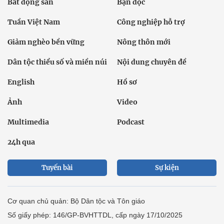
Bất động sản
Bạn đọc
Tuần Việt Nam
Công nghiệp hỗ trợ
Giảm nghèo bền vững
Nông thôn mới
Dân tộc thiểu số và miền núi
Nội dung chuyên đề
English
Hồ sơ
Ảnh
Video
Multimedia
Podcast
24h qua
Tuyến bài
Sự kiện
Cơ quan chủ quản: Bộ Dân tộc và Tôn giáo
Số giấy phép: 146/GP-BVHTTDL, cấp ngày 17/10/2025