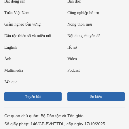
Bất động sản
Bạn đọc
Tuần Việt Nam
Công nghiệp hỗ trợ
Giảm nghèo bền vững
Nông thôn mới
Dân tộc thiểu số và miền núi
Nội dung chuyên đề
English
Hồ sơ
Ảnh
Video
Multimedia
Podcast
24h qua
Tuyến bài
Sự kiện
Cơ quan chủ quản: Bộ Dân tộc và Tôn giáo
Số giấy phép: 146/GP-BVHTTDL, cấp ngày 17/10/2025