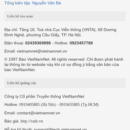
Tổng biên tập: Nguyễn Văn Bá
Liên hệ tòa soạn
Địa chỉ: Tầng 18, Toà nhà Cục Viễn thông (VNTA), 68 Dương
Đình Nghệ, phường Cầu Giấy, TP. Hà Nội.
Điện thoại:
02439369898
- Hotline:
0923457788
Email: vietnamnet@vietnamnet.vn
© 1997 Báo VietNamNet. All rights reserved. Chỉ được phát hành
lại thông tin từ website này khi có sự đồng ý bằng văn bản của
báo VietNamNet.
Liên hệ quảng cáo
Công ty Cổ phần Truyền thông VietNamNet
Hotline:
-
0919405885 (Hà Nội)
0919435885 (Tp.HCM)
Email: contact@vietnamnet.vn
Báo giá:
http://vads.vn
Hỗ trợ kỹ thuật: support@tech.vietnamnet.vn