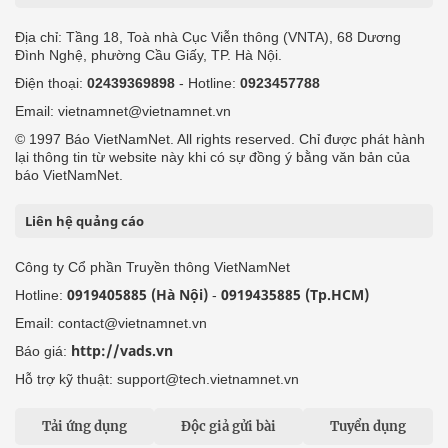
Địa chỉ: Tầng 18, Toà nhà Cục Viễn thông (VNTA), 68 Dương
Đình Nghệ, phường Cầu Giấy, TP. Hà Nội.
Điện thoại:
02439369898
- Hotline:
0923457788
Email: vietnamnet@vietnamnet.vn
© 1997 Báo VietNamNet. All rights reserved. Chỉ được phát hành
lại thông tin từ website này khi có sự đồng ý bằng văn bản của
báo VietNamNet.
Liên hệ quảng cáo
Công ty Cổ phần Truyền thông VietNamNet
0919405885 (Hà Nội)
0919435885 (Tp.HCM)
Hotline:
-
Email: contact@vietnamnet.vn
http://vads.vn
Báo giá:
Hỗ trợ kỹ thuật: support@tech.vietnamnet.vn
Tải ứng dụng
Độc giả gửi bài
Tuyển dụng