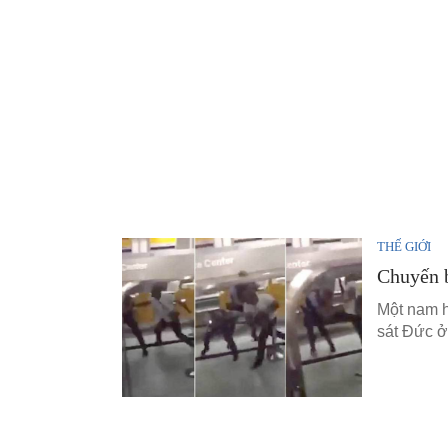
THẾ GIỚI
Chuyến b
Một nam h
sát Đức ở