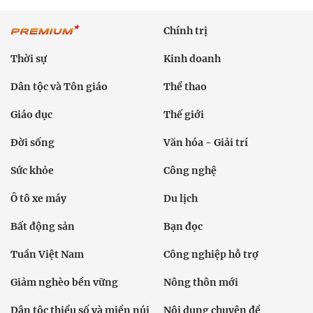
Chính trị
Thời sự
Kinh doanh
Dân tộc và Tôn giáo
Thể thao
Giáo dục
Thế giới
Đời sống
Văn hóa - Giải trí
Sức khỏe
Công nghệ
Ô tô xe máy
Du lịch
Bất động sản
Bạn đọc
Tuần Việt Nam
Công nghiệp hỗ trợ
Giảm nghèo bền vững
Nông thôn mới
Dân tộc thiểu số và miền núi
Nội dung chuyên đề