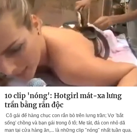
10 clip 'nóng': Hotgirl mát-xa lưng
trần bằng rắn độc
Cô gái để hàng chục con rắn bò trên lưng trần; Vợ 'bắt
sống' chồng và bạn gái trong ô tô; Mẹ tát, đá con nhỏ dã
man tại cửa hàng ăn,... là những clip "nóng" nhất tuần qua.