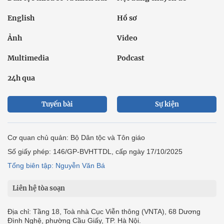
English
Hồ sơ
Ảnh
Video
Multimedia
Podcast
24h qua
Tuyến bài
Sự kiện
Cơ quan chủ quản: Bộ Dân tộc và Tôn giáo
Số giấy phép: 146/GP-BVHTTDL, cấp ngày 17/10/2025
Tổng biên tập: Nguyễn Văn Bá
Liên hệ tòa soạn
Địa chỉ: Tầng 18, Toà nhà Cục Viễn thông (VNTA), 68 Dương
Đình Nghệ, phường Cầu Giấy, TP. Hà Nội.