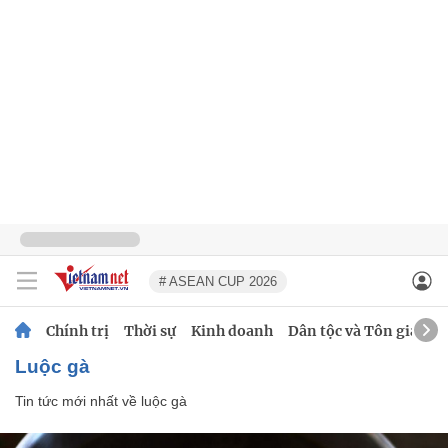
# ASEAN CUP 2026
Chính trị
Thời sự
Kinh doanh
Dân tộc và Tôn giáo
luộc gà
Tin tức mới nhất về
luộc gà