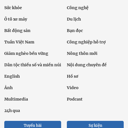
Sức khỏe
Công nghệ
Ô tô xe máy
Du lịch
Bất động sản
Bạn đọc
Tuần Việt Nam
Công nghiệp hỗ trợ
Giảm nghèo bền vững
Nông thôn mới
Dân tộc thiểu số và miền núi
Nội dung chuyên đề
English
Hồ sơ
Ảnh
Video
Multimedia
Podcast
24h qua
Tuyến bài
Sự kiện