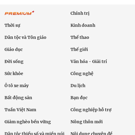
Chính trị
Thời sự
Kinh doanh
Dân tộc và Tôn giáo
Thể thao
Giáo dục
Thế giới
Đời sống
Văn hóa - Giải trí
Sức khỏe
Công nghệ
Ô tô xe máy
Du lịch
Bất động sản
Bạn đọc
Tuần Việt Nam
Công nghiệp hỗ trợ
Giảm nghèo bền vững
Nông thôn mới
Dân tộc thiểu số và miền núi
Nội dung chuyên đề