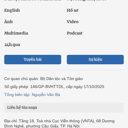
English
Hồ sơ
Ảnh
Video
Multimedia
Podcast
24h qua
Tuyến bài
Sự kiện
Cơ quan chủ quản: Bộ Dân tộc và Tôn giáo
Số giấy phép: 146/GP-BVHTTDL, cấp ngày 17/10/2025
Tổng biên tập: Nguyễn Văn Bá
Liên hệ tòa soạn
Địa chỉ: Tầng 18, Toà nhà Cục Viễn thông (VNTA), 68 Dương
Đình Nghệ, phường Cầu Giấy, TP. Hà Nội.