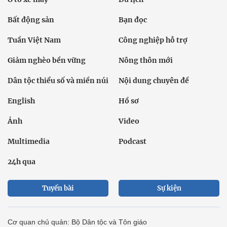
Bất động sản
Bạn đọc
Tuần Việt Nam
Công nghiệp hỗ trợ
Giảm nghèo bền vững
Nông thôn mới
Dân tộc thiểu số và miền núi
Nội dung chuyên đề
English
Hồ sơ
Ảnh
Video
Multimedia
Podcast
24h qua
Tuyến bài
Sự kiện
Cơ quan chủ quản: Bộ Dân tộc và Tôn giáo