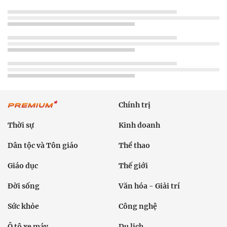
Chính trị
Thời sự
Kinh doanh
Dân tộc và Tôn giáo
Thể thao
Giáo dục
Thế giới
Đời sống
Văn hóa - Giải trí
Sức khỏe
Công nghệ
Ô tô xe máy
Du lịch