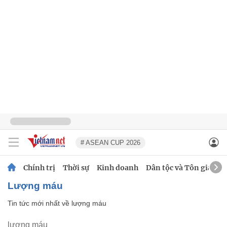
# ASEAN CUP 2026
Chính trị
Thời sự
Kinh doanh
Dân tộc và Tôn giáo
lượng máu
Tin tức mới nhất về
lượng máu
lượng máu