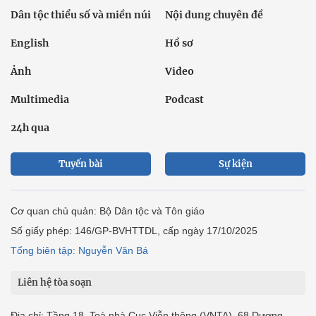
Dân tộc thiểu số và miền núi
Nội dung chuyên đề
English
Hồ sơ
Ảnh
Video
Multimedia
Podcast
24h qua
Tuyến bài
Sự kiện
Cơ quan chủ quản: Bộ Dân tộc và Tôn giáo
Số giấy phép: 146/GP-BVHTTDL, cấp ngày 17/10/2025
Tổng biên tập: Nguyễn Văn Bá
Liên hệ tòa soạn
Địa chỉ: Tầng 18, Toà nhà Cục Viễn thông (VNTA), 68 Dương