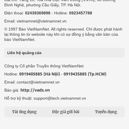
Đình Nghệ, phường Cầu Giấy, TP. Hà Nội.
Điện thoại:
02439369898
- Hotline:
0923457788
Email: vietnamnet@vietnamnet.vn
© 1997 Báo VietNamNet. All rights reserved. Chỉ được phát hành
lại thông tin từ website này khi có sự đồng ý bằng văn bản của
báo VietNamNet.
Liên hệ quảng cáo
Công ty Cổ phần Truyền thông VietNamNet
0919405885 (Hà Nội)
0919435885 (Tp.HCM)
Hotline:
-
Email: contact@vietnamnet.vn
http://vads.vn
Báo giá:
Hỗ trợ kỹ thuật: support@tech.vietnamnet.vn
Tải ứng dụng
Độc giả gửi bài
Tuyển dụng