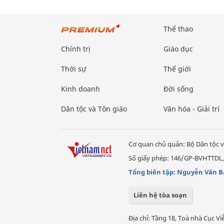
Thể thao
Chính trị
Giáo dục
Thời sự
Thế giới
Kinh doanh
Đời sống
Dân tộc và Tôn giáo
Văn hóa - Giải trí
Cơ quan chủ quản: Bộ Dân tộc v
Số giấy phép: 146/GP-BVHTTDL,
Tổng biên tập: Nguyễn Văn B
Liên hệ tòa soạn
Địa chỉ: Tầng 18, Toà nhà Cục 