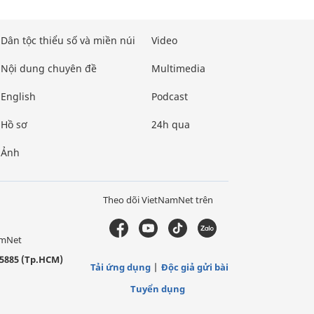
Dân tộc thiểu số và miền núi
Video
Nội dung chuyên đề
Multimedia
English
Podcast
Hồ sơ
24h qua
Ảnh
Theo dõi VietNamNet trên
amNet
5885 (Tp.HCM)
Tải ứng dụng
Độc giả gửi bài
Tuyển dụng