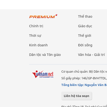
Thể thao
Chính trị
Giáo dục
Thời sự
Thế giới
Kinh doanh
Đời sống
Dân tộc và Tôn giáo
Văn hóa - Giải trí
Cơ quan chủ quản: Bộ Dân tộc v
Số giấy phép: 146/GP-BVHTTDL,
Tổng biên tập: Nguyễn Văn B
Liên hệ tòa soạn
Địa chỉ: Tầng 18, Toà nhà Cục 