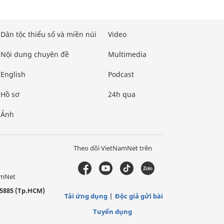
Dân tộc thiểu số và miền núi
Video
Nội dung chuyên đề
Multimedia
English
Podcast
Hồ sơ
24h qua
Ảnh
Theo dõi VietNamNet trên
amNet
5885 (Tp.HCM)
Tải ứng dụng
Độc giả gửi bài
Tuyển dụng