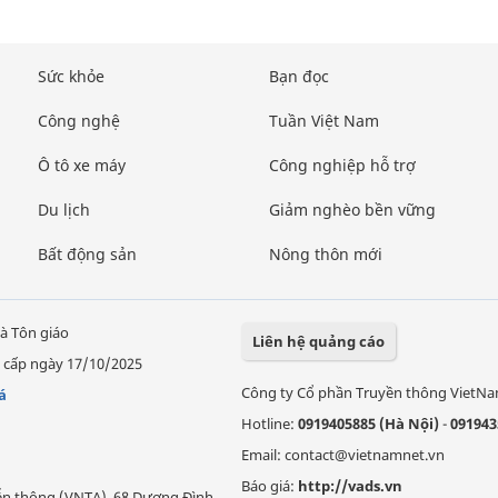
Sức khỏe
Bạn đọc
Công nghệ
Tuần Việt Nam
Ô tô xe máy
Công nghiệp hỗ trợ
Du lịch
Giảm nghèo bền vững
Bất động sản
Nông thôn mới
à Tôn giáo
Liên hệ quảng cáo
 cấp ngày 17/10/2025
Công ty Cổ phần Truyền thông VietN
á
Hotline:
0919405885 (Hà Nội)
-
091943
Email: contact@vietnamnet.vn
Báo giá:
http://vads.vn
Viễn thông (VNTA), 68 Dương Đình