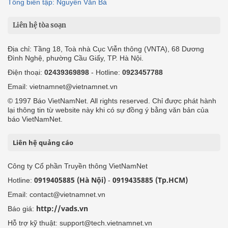
Tổng biên tập: Nguyễn Văn Bá
Liên hệ tòa soạn
Địa chỉ: Tầng 18, Toà nhà Cục Viễn thông (VNTA), 68 Dương
Đình Nghệ, phường Cầu Giấy, TP. Hà Nội.
Điện thoại:
02439369898
- Hotline:
0923457788
Email: vietnamnet@vietnamnet.vn
© 1997 Báo VietNamNet. All rights reserved. Chỉ được phát hành
lại thông tin từ website này khi có sự đồng ý bằng văn bản của
báo VietNamNet.
Liên hệ quảng cáo
Công ty Cổ phần Truyền thông VietNamNet
0919405885 (Hà Nội)
0919435885 (Tp.HCM)
Hotline:
-
Email: contact@vietnamnet.vn
http://vads.vn
Báo giá:
Hỗ trợ kỹ thuật: support@tech.vietnamnet.vn