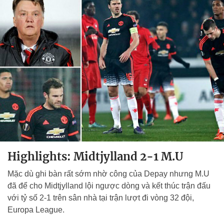
Highlights: Midtjylland 2-1 M.U
Mặc dù ghi bàn rất sớm nhờ công của Depay nhưng M.U
đã để cho Midtjylland lội ngược dòng và kết thúc trận đấu
với tỷ số 2-1 trên sân nhà tại trận lượt đi vòng 32 đội,
Europa League.