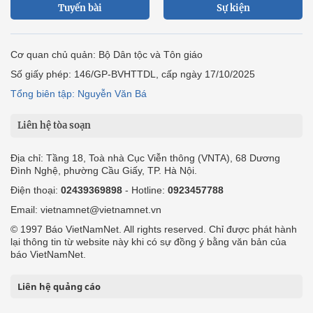
Tuyến bài
Sự kiện
Cơ quan chủ quản: Bộ Dân tộc và Tôn giáo
Số giấy phép: 146/GP-BVHTTDL, cấp ngày 17/10/2025
Tổng biên tập: Nguyễn Văn Bá
Liên hệ tòa soạn
Địa chỉ: Tầng 18, Toà nhà Cục Viễn thông (VNTA), 68 Dương
Đình Nghệ, phường Cầu Giấy, TP. Hà Nội.
Điện thoại:
02439369898
- Hotline:
0923457788
Email: vietnamnet@vietnamnet.vn
© 1997 Báo VietNamNet. All rights reserved. Chỉ được phát hành
lại thông tin từ website này khi có sự đồng ý bằng văn bản của
báo VietNamNet.
Liên hệ quảng cáo