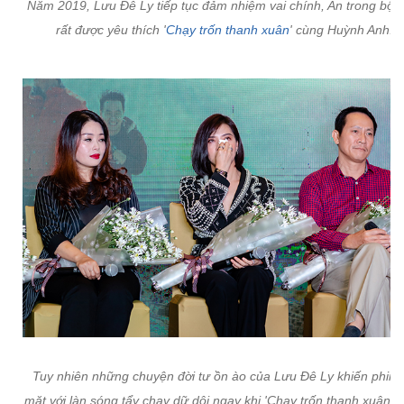
Năm 2019, Lưu Đê Ly tiếp tục đảm nhiệm vai chính, An trong bộ 
rất được yêu thích '
Chạy trốn thanh xuân
' cùng Huỳnh Anh.
Tuy nhiên những chuyện đời tư ồn ào của Lưu Đê Ly khiến phim 
mặt với làn sóng tẩy chay dữ dội ngay khi 'Chạy trốn thanh xuân' 