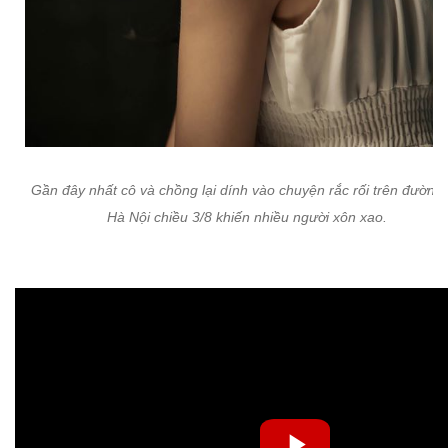
Gần đây nhất cô và chồng lại dính vào chuyện rắc rối trên đường
Hà Nội chiều 3/8 khiến nhiều người xôn xao.