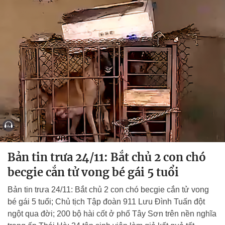
Bản tin trưa 24/11: Bắt chủ 2 con chó
becgie cắn tử vong bé gái 5 tuổi
Bản tin trưa 24/11: Bắt chủ 2 con chó becgie cắn tử vong
bé gái 5 tuổi; Chủ tịch Tập đoàn 911 Lưu Đình Tuấn đột
ngột qua đời; 200 bộ hài cốt ở phố Tây Sơn trên nền nghĩa