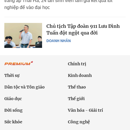
trang ấp Thái Hà; 24 tân sinh viên làm giả kết quả tốt
nghiệp để vào đại học
Chủ tịch Tập đoàn 911 Lưu Đình
Tuấn đột ngột qua đời
DOANH NHÂN
Chính trị
Thời sự
Kinh doanh
Dân tộc và Tôn giáo
Thể thao
Giáo dục
Thế giới
Đời sống
Văn hóa - Giải trí
Sức khỏe
Công nghệ