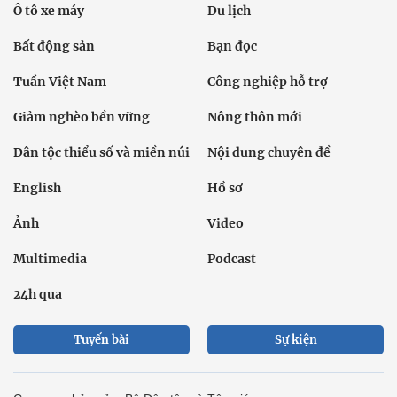
Ô tô xe máy
Du lịch
Bất động sản
Bạn đọc
Tuần Việt Nam
Công nghiệp hỗ trợ
Giảm nghèo bền vững
Nông thôn mới
Dân tộc thiểu số và miền núi
Nội dung chuyên đề
English
Hồ sơ
Ảnh
Video
Multimedia
Podcast
24h qua
Tuyến bài
Sự kiện