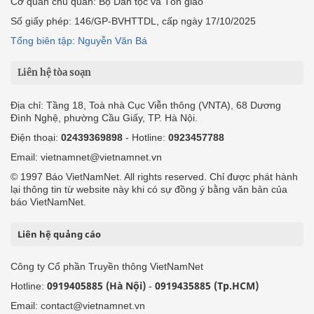
Cơ quan chủ quản: Bộ Dân tộc và Tôn giáo
Số giấy phép: 146/GP-BVHTTDL, cấp ngày 17/10/2025
Tổng biên tập: Nguyễn Văn Bá
Liên hệ tòa soạn
Địa chỉ: Tầng 18, Toà nhà Cục Viễn thông (VNTA), 68 Dương
Đình Nghệ, phường Cầu Giấy, TP. Hà Nội.
Điện thoại:
02439369898
- Hotline:
0923457788
Email: vietnamnet@vietnamnet.vn
© 1997 Báo VietNamNet. All rights reserved. Chỉ được phát hành
lại thông tin từ website này khi có sự đồng ý bằng văn bản của
báo VietNamNet.
Liên hệ quảng cáo
Công ty Cổ phần Truyền thông VietNamNet
0919405885 (Hà Nội)
0919435885 (Tp.HCM)
Hotline:
-
Email: contact@vietnamnet.vn