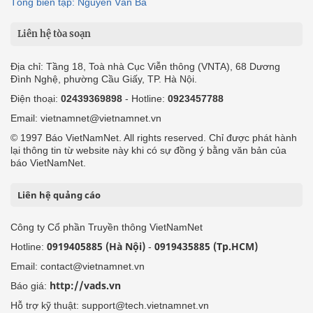
Tổng biên tập: Nguyễn Văn Bá
Liên hệ tòa soạn
Địa chỉ: Tầng 18, Toà nhà Cục Viễn thông (VNTA), 68 Dương
Đình Nghệ, phường Cầu Giấy, TP. Hà Nội.
Điện thoại:
02439369898
- Hotline:
0923457788
Email: vietnamnet@vietnamnet.vn
© 1997 Báo VietNamNet. All rights reserved. Chỉ được phát hành
lại thông tin từ website này khi có sự đồng ý bằng văn bản của
báo VietNamNet.
Liên hệ quảng cáo
Công ty Cổ phần Truyền thông VietNamNet
0919405885 (Hà Nội)
0919435885 (Tp.HCM)
Hotline:
-
Email: contact@vietnamnet.vn
http://vads.vn
Báo giá:
Hỗ trợ kỹ thuật: support@tech.vietnamnet.vn