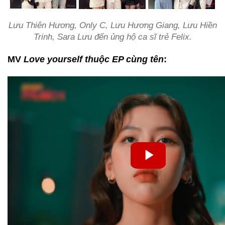
Lưu Thiên Hương, Only C, Lưu Hương Giang, Lưu Hiền
Trinh, Sara Lưu đến ủng hộ ca sĩ trẻ Felix.
MV
Love yourself thuộc EP cùng tên
: