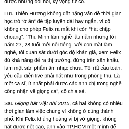
được những đòi hỏi, kỳ vọng từ cô.
Lưu Thiên Hương không đặt nặng vấn đề thời gian
học trò “ở ẩn” để tập luyện dài hay ngắn, vì cô
không cho phép Felix ra mắt khi còn “hát chập
choạng”. “Thu Minh làm nghề lâu năm nhưng tới
năm 27, 28 tuổi mới nổi tiếng. Với con mắt làm
nghề, tôi quan sát dưới góc độ khán giả, xem Felix
đủ khả năng để ra thị trường, đứng trên sân khấu,
làm một sản phẩm âm nhạc chưa. Tôi rất cầu toàn,
yêu cầu diễn live phải hát như trong phòng thu. Là
một ca sĩ, ít nhất phải được các anh chị trong nghề
công nhận về giọng ca”, cô chia sẻ.
Sau
Giọng hát Việt nhí 2015
, cả hai không có nhiều
thời gian làm việc chung vì không ở cùng thành
phố. Khi Felix khủng hoảng vì bị vỡ giọng, không
hát được nốt cao, anh vào TP.HCM một mình để