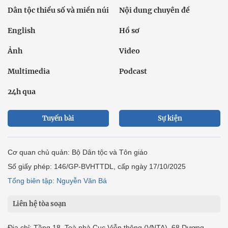
Dân tộc thiểu số và miền núi
Nội dung chuyên đề
English
Hồ sơ
Ảnh
Video
Multimedia
Podcast
24h qua
Tuyến bài
Sự kiện
Cơ quan chủ quản: Bộ Dân tộc và Tôn giáo
Số giấy phép: 146/GP-BVHTTDL, cấp ngày 17/10/2025
Tổng biên tập: Nguyễn Văn Bá
Liên hệ tòa soạn
Địa chỉ: Tầng 18, Toà nhà Cục Viễn thông (VNTA), 68 Dương