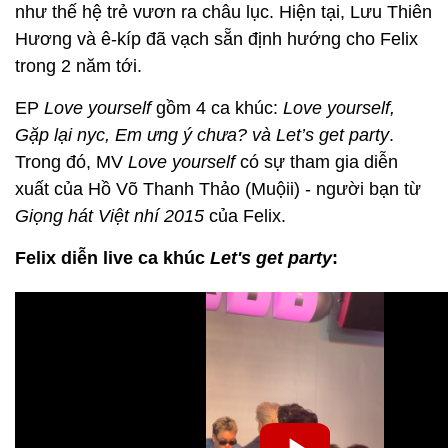
như thế hệ trẻ vươn ra châu lục. Hiện tại, Lưu Thiên
Hương và ê-kíp đã vạch sẵn định hướng cho Felix
trong 2 năm tới.
EP
Love yourself
gồm 4 ca khúc:
Love yourself,
Gặp lại nyc, Em ưng ý chưa? và Let’s get party
.
Trong đó, MV
Love yourself
có sự tham gia diễn
xuất của Hồ Võ Thanh Thảo (Muộii) - người bạn từ
Giọng hát Việt nhí 2015
của Felix.
Felix diễn live ca khúc
Let's get party
: