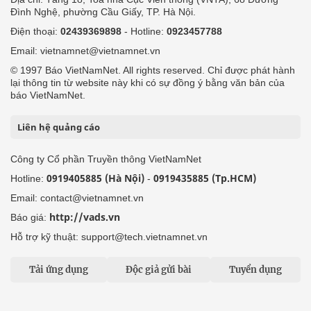
Đình Nghệ, phường Cầu Giấy, TP. Hà Nội.
Điện thoại:
02439369898
- Hotline:
0923457788
Email: vietnamnet@vietnamnet.vn
© 1997 Báo VietNamNet. All rights reserved. Chỉ được phát hành
lại thông tin từ website này khi có sự đồng ý bằng văn bản của
báo VietNamNet.
Liên hệ quảng cáo
Công ty Cổ phần Truyền thông VietNamNet
0919405885 (Hà Nội)
0919435885 (Tp.HCM)
Hotline:
-
Email: contact@vietnamnet.vn
http://vads.vn
Báo giá:
Hỗ trợ kỹ thuật: support@tech.vietnamnet.vn
Tải ứng dụng
Độc giả gửi bài
Tuyển dụng