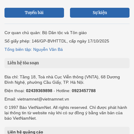
Tuyến bài
Sự kiện
Cơ quan chủ quản: Bộ Dân tộc và Tôn giáo
Số giấy phép: 146/GP-BVHTTDL, cấp ngày 17/10/2025
Tổng biên tập: Nguyễn Văn Bá
Liên hệ tòa soạn
Địa chỉ: Tầng 18, Toà nhà Cục Viễn thông (VNTA), 68 Dương
Đình Nghệ, phường Cầu Giấy, TP. Hà Nội.
Điện thoại:
02439369898
- Hotline:
0923457788
Email: vietnamnet@vietnamnet.vn
© 1997 Báo VietNamNet. All rights reserved. Chỉ được phát hành
lại thông tin từ website này khi có sự đồng ý bằng văn bản của
báo VietNamNet.
Liên hệ quảng cáo