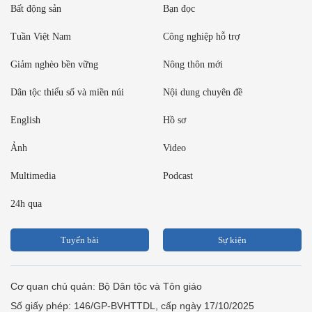
Bất động sản
Bạn đọc
Tuần Việt Nam
Công nghiệp hỗ trợ
Giảm nghèo bền vững
Nông thôn mới
Dân tộc thiểu số và miền núi
Nội dung chuyên đề
English
Hồ sơ
Ảnh
Video
Multimedia
Podcast
24h qua
Tuyến bài
Sự kiện
Cơ quan chủ quản: Bộ Dân tộc và Tôn giáo
Số giấy phép: 146/GP-BVHTTDL, cấp ngày 17/10/2025