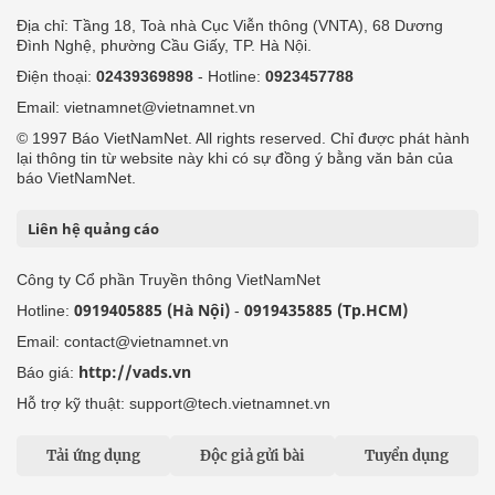
Địa chỉ: Tầng 18, Toà nhà Cục Viễn thông (VNTA), 68 Dương
Đình Nghệ, phường Cầu Giấy, TP. Hà Nội.
Điện thoại:
02439369898
- Hotline:
0923457788
Email: vietnamnet@vietnamnet.vn
© 1997 Báo VietNamNet. All rights reserved. Chỉ được phát hành
lại thông tin từ website này khi có sự đồng ý bằng văn bản của
báo VietNamNet.
Liên hệ quảng cáo
Công ty Cổ phần Truyền thông VietNamNet
0919405885 (Hà Nội)
0919435885 (Tp.HCM)
Hotline:
-
Email: contact@vietnamnet.vn
http://vads.vn
Báo giá:
Hỗ trợ kỹ thuật: support@tech.vietnamnet.vn
Tải ứng dụng
Độc giả gửi bài
Tuyển dụng