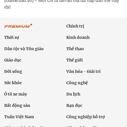
(GameSao.vn) – Mới chỉ là fan-art mà đã hấp dẫn thế này
rồi!
Chính trị
Thời sự
Kinh doanh
Dân tộc và Tôn giáo
Thể thao
Giáo dục
Thế giới
Đời sống
Văn hóa - Giải trí
Sức khỏe
Công nghệ
Ô tô xe máy
Du lịch
Bất động sản
Bạn đọc
Tuần Việt Nam
Công nghiệp hỗ trợ