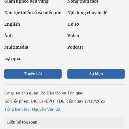
Giảm nghèo bền vững
Nông thôn mới
Dân tộc thiểu số và miền núi
Nội dung chuyên đề
English
Hồ sơ
Ảnh
Video
Multimedia
Podcast
24h qua
Tuyến bài
Sự kiện
Cơ quan chủ quản: Bộ Dân tộc và Tôn giáo
Số giấy phép: 146/GP-BVHTTDL, cấp ngày 17/10/2025
Tổng biên tập: Nguyễn Văn Bá
Liên hệ tòa soạn