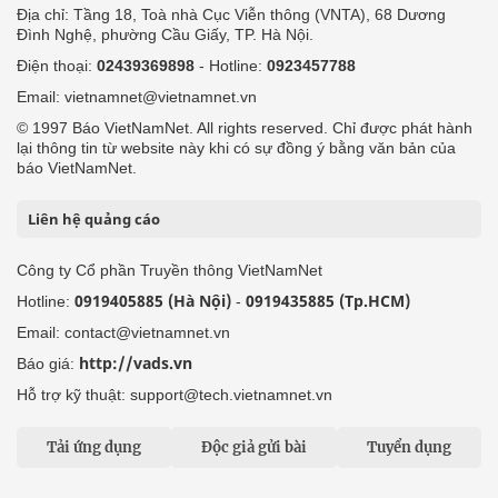
Địa chỉ: Tầng 18, Toà nhà Cục Viễn thông (VNTA), 68 Dương
Đình Nghệ, phường Cầu Giấy, TP. Hà Nội.
Điện thoại:
02439369898
- Hotline:
0923457788
Email: vietnamnet@vietnamnet.vn
© 1997 Báo VietNamNet. All rights reserved. Chỉ được phát hành
lại thông tin từ website này khi có sự đồng ý bằng văn bản của
báo VietNamNet.
Liên hệ quảng cáo
Công ty Cổ phần Truyền thông VietNamNet
0919405885 (Hà Nội)
0919435885 (Tp.HCM)
Hotline:
-
Email: contact@vietnamnet.vn
http://vads.vn
Báo giá:
Hỗ trợ kỹ thuật: support@tech.vietnamnet.vn
Tải ứng dụng
Độc giả gửi bài
Tuyển dụng