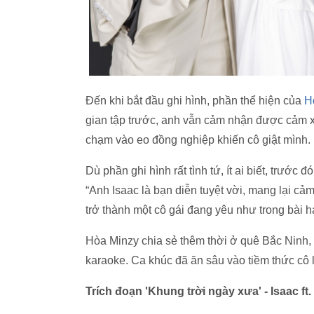
Đến khi bắt đầu ghi hình, phần thể hiện của
H
gian tập trước, anh vẫn cảm nhận được cảm x
chạm vào eo đồng nghiệp khiến cô giật mình.
Dù phần ghi hình rất tình tứ, ít ai biết, trước
“Anh Isaac là bạn diễn tuyệt vời, mang lại cảm 
trở thành một cô gái đang yêu như trong bài há
Hòa Minzy chia sẻ thêm thời ở quê Bắc Ninh,
karaoke. Ca khúc đã ăn sâu vào tiềm thức cô 
Trích đoạn 'Khung trời ngày xưa' - Isaac ft