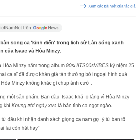
Xem các bài viết của tác giả
- bản song ca 'kinh điển' trong lịch sử Làn sóng xanh
n của Isaac và Hòa Minzy.
à Hòa Minzy nằm trong album
90sHITS00sVIBES
kỷ niệm 25
hai ca sĩ đã được khán giả tán thưởng bởi ngoại hình quá
à Hòa Minzy không khác gì chụp ảnh cưới.
ng một sản phẩm. Ban đầu, Isaac khá lo lắng vì Hòa Minzy
ng khi
Khung trời ngày xưa
là bản tình ca ngọt ngào.
 từ đầu khi nhận danh sách giọng ca nam gợi ý từ ban tổ
i lại còn hát hay”.