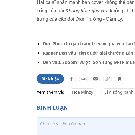
Hai ca sĩ nhấn mạnh bản cover không thể bằn
sống của bài
Khung trời ngày xưa
không chỉ bở
trưng của cặp đôi Đan Trường - Cẩm Ly.
Đức Phúc chi gần trăm triệu vì quá yêu Làn
Rapper Đen Vâu 'càn quét' giải thưởng Làn
Đen Vâu, Soobin 'vượt' Sơn Tùng M-TP ở L
Bình luận
Xem thêm về:
Hòa Minzy
Làn sóng xanh