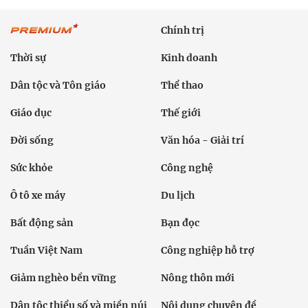
Chính trị
Thời sự
Kinh doanh
Dân tộc và Tôn giáo
Thể thao
Giáo dục
Thế giới
Đời sống
Văn hóa - Giải trí
Sức khỏe
Công nghệ
Ô tô xe máy
Du lịch
Bất động sản
Bạn đọc
Tuần Việt Nam
Công nghiệp hỗ trợ
Giảm nghèo bền vững
Nông thôn mới
Dân tộc thiểu số và miền núi
Nội dung chuyên đề