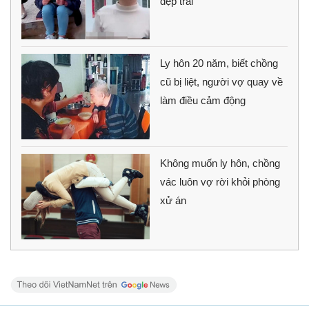
đẹp trai'
Ly hôn 20 năm, biết chồng
cũ bị liệt, người vợ quay về
làm điều cảm động
Không muốn ly hôn, chồng
vác luôn vợ rời khỏi phòng
xử án