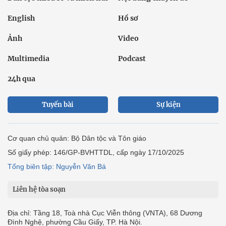
English
Hồ sơ
Ảnh
Video
Multimedia
Podcast
24h qua
Tuyến bài
Sự kiện
Cơ quan chủ quản: Bộ Dân tộc và Tôn giáo
Số giấy phép: 146/GP-BVHTTDL, cấp ngày 17/10/2025
Tổng biên tập: Nguyễn Văn Bá
Liên hệ tòa soạn
Địa chỉ: Tầng 18, Toà nhà Cục Viễn thông (VNTA), 68 Dương
Đình Nghệ, phường Cầu Giấy, TP. Hà Nội.