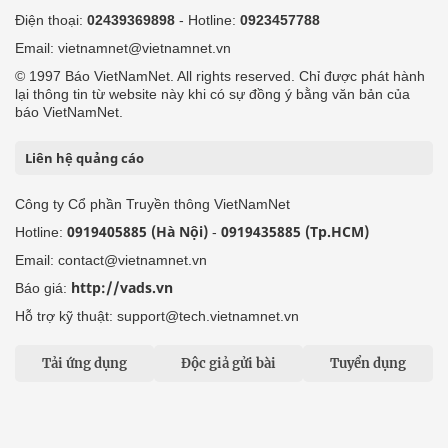
Điện thoại:
02439369898
- Hotline:
0923457788
Email: vietnamnet@vietnamnet.vn
© 1997 Báo VietNamNet. All rights reserved. Chỉ được phát hành
lại thông tin từ website này khi có sự đồng ý bằng văn bản của
báo VietNamNet.
Liên hệ quảng cáo
Công ty Cổ phần Truyền thông VietNamNet
0919405885 (Hà Nội)
0919435885 (Tp.HCM)
Hotline:
-
Email: contact@vietnamnet.vn
http://vads.vn
Báo giá:
Hỗ trợ kỹ thuật: support@tech.vietnamnet.vn
Tải ứng dụng
Độc giả gửi bài
Tuyển dụng