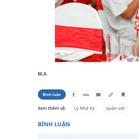
M.A
Bình luận
Xem thêm về:
Lý Nhã Kỳ
quần vợt