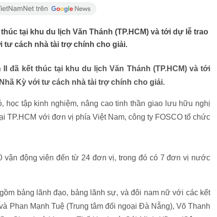
 thúc tại khu du lịch Văn Thánh (TP.HCM) và tới dự lễ trao
 tư cách nhà tài trợ chính cho giải.
II đã kết thúc tại khu du lịch Văn Thánh (TP.HCM) và tới
Nhã Kỳ với tư cách nhà tài trợ chính cho giải.
ó, học tập kinh nghiệm, nâng cao tinh thần giao lưu hữu nghị
tại TP.HCM với đơn vị phía Việt Nam, công ty FOSCO tổ chức
 vận động viên đến từ 24 đơn vị, trong đó có 7 đơn vị nước
 gồm bảng lãnh đạo, bảng lãnh sự, và đôi nam nữ với các kết
c và Phan Mạnh Tuệ (Trung tâm đối ngoại Đà Nẵng), Võ Thanh