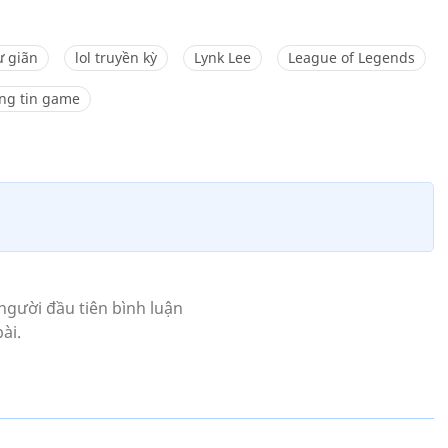
ư giãn
lol truyền kỳ
Lynk Lee
League of Legends
ng tin game