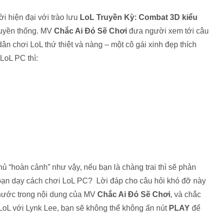
i hiện đại với trào lưu
LoL Truyền Kỳ: Combat 3D kiểu
ruyền thống. MV
Chắc Ai Đó Sẽ Chơi
đưa người xem tới câu
n chơi LoL thứ thiệt và nàng – một cô gái xinh đẹp thích
LoL PC thì:
ủ “hoàn cảnh” như vậy, nếu bạn là chàng trai thì sẽ phản
bạn dạy cách chơi LoL PC? Lời đáp cho câu hỏi khó đỡ này
 hước trong nội dung của MV
Chắc Ai Đó Sẽ Chơi
, và chắc
LoL với Lynk Lee, bạn sẽ không thể không ấn nút
PLAY
để