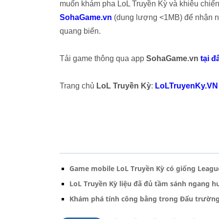
muốn khám pha LoL Truyền Kỳ và khiêu chiến 
SohaGame.vn
(dung lượng <1MB) để nhận ng
quang biển.
Tải game thông qua app
SohaGame.vn
tại đ
Trang chủ
LoL Truyền Kỳ
:
LoLTruyenKy.VN
Game mobile LoL Truyền Kỳ có giống League
LoL Truyền Kỳ liệu đã đủ tầm sánh ngang h
Khám phá tính công bằng trong Đấu trường