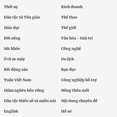
Thời sự
Kinh doanh
Dân tộc và Tôn giáo
Thể thao
Giáo dục
Thế giới
Đời sống
Văn hóa - Giải trí
Sức khỏe
Công nghệ
Ô tô xe máy
Du lịch
Bất động sản
Bạn đọc
Tuần Việt Nam
Công nghiệp hỗ trợ
Giảm nghèo bền vững
Nông thôn mới
Dân tộc thiểu số và miền núi
Nội dung chuyên đề
English
Hồ sơ