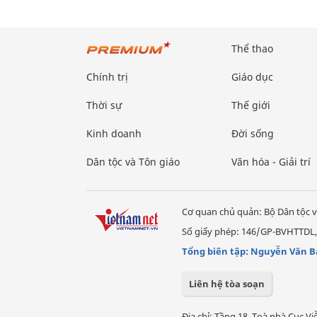
Thể thao
Chính trị
Giáo dục
Thời sự
Thế giới
Kinh doanh
Đời sống
Dân tộc và Tôn giáo
Văn hóa - Giải trí
Cơ quan chủ quản: Bộ Dân tộc v
Số giấy phép: 146/GP-BVHTTDL,
Tổng biên tập: Nguyễn Văn B
Liên hệ tòa soạn
Địa chỉ: Tầng 18, Toà nhà Cục 