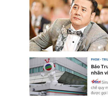
PHIM - TR
Báo Tru
nhân v
Sin
chế quy m
được gọi 