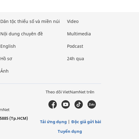
Dân tộc thiểu số và miền núi
Video
Nội dung chuyên đề
Multimedia
English
Podcast
Hồ sơ
24h qua
Ảnh
Theo dõi VietNamNet trên
amNet
5885 (Tp.HCM)
Tải ứng dụng
Độc giả gửi bài
Tuyển dụng