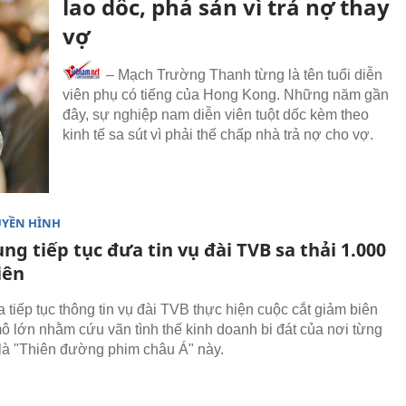
lao dốc, phá sản vì trả nợ thay
vợ
–
Mạch Trường Thanh từng là tên tuổi diễn
viên phụ có tiếng của Hong Kong. Những năm gần
đây, sự nghiệp nam diễn viên tuột dốc kèm theo
kinh tế sa sút vì phải thế chấp nhà trả nợ cho vợ.
UYỀN HÌNH
ng tiếp tục đưa tin vụ đài TVB sa thải 1.000
iên
a tiếp tục thông tin vụ đài TVB thực hiện cuộc cắt giảm biên
ô lớn nhằm cứu vãn tình thế kinh doanh bi đát của nơi từng
là "Thiên đường phim châu Á" này.