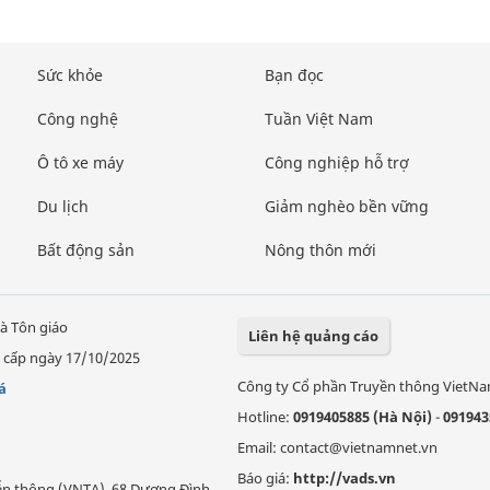
Sức khỏe
Bạn đọc
Công nghệ
Tuần Việt Nam
Ô tô xe máy
Công nghiệp hỗ trợ
Du lịch
Giảm nghèo bền vững
Bất động sản
Nông thôn mới
à Tôn giáo
Liên hệ quảng cáo
 cấp ngày 17/10/2025
Công ty Cổ phần Truyền thông VietN
á
Hotline:
0919405885 (Hà Nội)
-
091943
Email: contact@vietnamnet.vn
Báo giá:
http://vads.vn
Viễn thông (VNTA), 68 Dương Đình