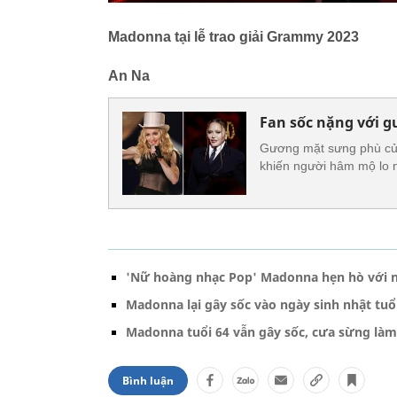
Madonna tại lễ trao giải Grammy 2023
An Na
Fan sốc nặng với 
Gương mặt sưng phù của
khiến người hâm mộ lo n
'Nữ hoàng nhạc Pop' Madonna hẹn hò với 
Madonna lại gây sốc vào ngày sinh nhật tuổ
Madonna tuổi 64 vẫn gây sốc, cưa sừng làm 
Bình luận