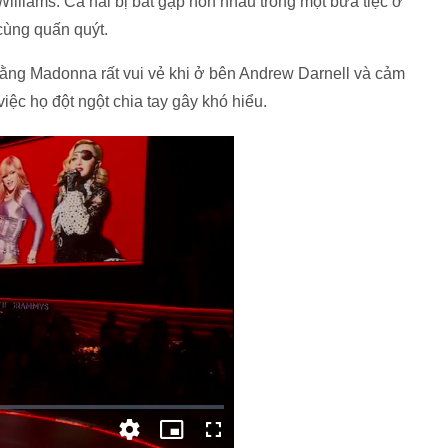
Williams. Cả hai bị bắt gặp hôn nhau trong một bữa tiệc ở
 cùng quấn quýt.
 rằng Madonna rất vui vẻ khi ở bên Andrew Darnell và cảm
việc họ đột ngột chia tay gây khó hiểu.