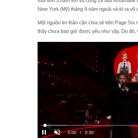
mối tình 3 năm với vũ công 28 tuổi Ahlamalik 
New York (Mỹ) tháng 9 năm ngoái và tỏ ra vô
Một nguồn tin thân cận chia sẻ trên Page Six
thấy chưa bao giờ được yêu như vậy. Do đó, 