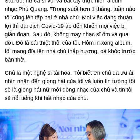
Sau đó, nữ ca sĩ vội vã bắt tay thực hiện album
nhạc Phú Quang. "Trong suốt hơn 1 tháng, tuần nào
tôi cũng lên tập bài ở nhà chú. Mọi việc đang thuận
lợi thì đại dịch Covid-19 ập đến khiến mọi việc bị
gián đoạn. Sau đó, không may nhạc sĩ ốm và qua
đời. Đó là cái thiệt thòi của tôi. Hôm in xong album,
tôi mang đĩa lên nhà chú thắp hương, oà khóc trước
bàn thờ.
Chú là một nghệ sĩ tài hoa. Tôi biết ơn chú đã ưu ái,
nhìn nhận đến giọng hát của tôi và luôn tin tưởng tôi
sẽ là giọng hát nữ mới dòng nhạc của chú và tin tôi
sẽ nổi tiếng khi hát nhạc của chú.