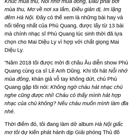
Khúc mùa thu, Nỗi nhớ mùa đông, Đâu phải bởi
mùa thu, Mơ về nơi xa lắm, Điều giản dị, Im lặng
đêm Hà Nội.
Đây có thể xem là những bài hay và
nổi tiếng nhất của Phú Quang, được lấy từ 13 bài
mà chính nhạc sĩ Phú Quang lúc sinh thời đã lựa
chọn cho Mai Diệu Ly vì hợp với chất giọng Mai
Diệu Ly.
"Năm 2018 tôi được mời đi châu Âu diễn show Phú
Quang cùng ca sĩ Lê Anh Dũng. Khi tôi hát
Nỗi nhớ
mùa đông
, khán giả vỗ tay không dứt, chú Phú
Quang gặp tôi nói:
Không ngờ cháu hát nhạc chú
nghe cũng được nhỉ! Cháu có thấy mình hát hợp
nhạc của chú không? Nếu cháu muốn mình làm đĩa
nhé
.
Thời điểm đó, tôi đang làm dở album
Hà Nội giấc
mơ tôi
dự kiến phát hành dịp Giải phóng Thủ đô