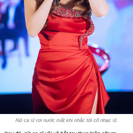
Nữ ca sĩ rơi nước mắt khi nhắc tới cố nhạc sĩ.