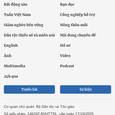
Bất động sản
Bạn đọc
Tuần Việt Nam
Công nghiệp hỗ trợ
Giảm nghèo bền vững
Nông thôn mới
Dân tộc thiểu số và miền núi
Nội dung chuyên đề
English
Hồ sơ
Ảnh
Video
Multimedia
Podcast
24h qua
Tuyến bài
Sự kiện
Cơ quan chủ quản: Bộ Dân tộc và Tôn giáo
Số giấy phép: 146/GP-BVHTTDL, cấp ngày 17/10/2025