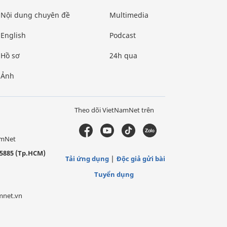
Nội dung chuyên đề
Multimedia
English
Podcast
Hồ sơ
24h qua
Ảnh
Theo dõi VietNamNet trên
amNet
5885 (Tp.HCM)
Tải ứng dụng
Độc giả gửi bài
Tuyển dụng
mnet.vn