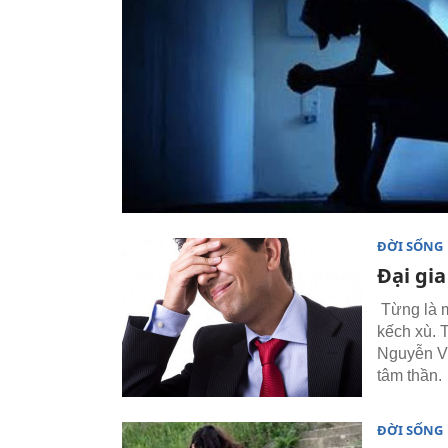
ĐỜI SỐNG
Đại gi
Từng là m
kếch xù. 
Nguyễn Vă
tâm thần.
ĐỜI SỐNG