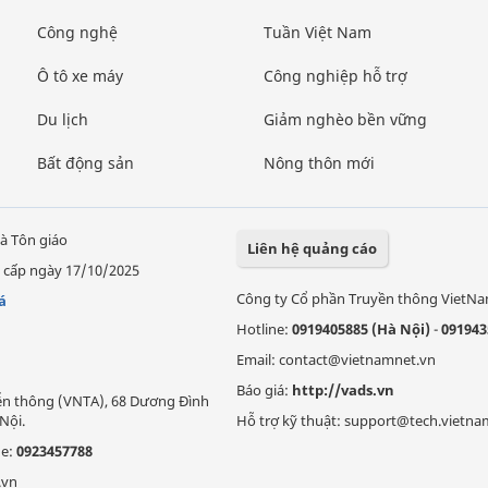
Công nghệ
Tuần Việt Nam
Ô tô xe máy
Công nghiệp hỗ trợ
Du lịch
Giảm nghèo bền vững
Bất động sản
Nông thôn mới
à Tôn giáo
Liên hệ quảng cáo
 cấp ngày 17/10/2025
Công ty Cổ phần Truyền thông VietN
á
Hotline:
0919405885 (Hà Nội)
-
091943
Email: contact@vietnamnet.vn
Báo giá:
http://vads.vn
Viễn thông (VNTA), 68 Dương Đình
Nội.
Hỗ trợ kỹ thuật: support@tech.vietna
ne:
0923457788
.vn