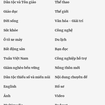
Dân tộc và Tôn giáo
Thể thao
Giáo dục
Thế giới
Đời sống
Văn hóa - Giải trí
Sức khỏe
Công nghệ
Ô tô xe máy
Du lịch
Bất động sản
Bạn đọc
Tuần Việt Nam
Công nghiệp hỗ trợ
Giảm nghèo bền vững
Nông thôn mới
Dân tộc thiểu số và miền núi
Nội dung chuyên đề
English
Hồ sơ
Ảnh
Video