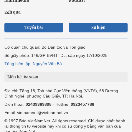
Multimedia
Podcast
24h qua
Tuyến bài
Sự kiện
Cơ quan chủ quản: Bộ Dân tộc và Tôn giáo
Số giấy phép: 146/GP-BVHTTDL, cấp ngày 17/10/2025
Tổng biên tập: Nguyễn Văn Bá
Liên hệ tòa soạn
Địa chỉ: Tầng 18, Toà nhà Cục Viễn thông (VNTA), 68 Dương
Đình Nghệ, phường Cầu Giấy, TP. Hà Nội.
Điện thoại:
02439369898
- Hotline:
0923457788
Email: vietnamnet@vietnamnet.vn
© 1997 Báo VietNamNet. All rights reserved. Chỉ được phát hành
lại thông tin từ website này khi có sự đồng ý bằng văn bản của
báo VietNamNet.