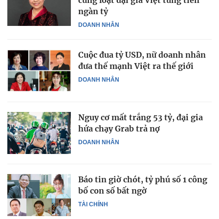
cùng loạt đại gia Việt tung tiền
ngàn tỷ
DOANH NHÂN
Cuộc đua tỷ USD, nữ doanh nhân
đưa thế mạnh Việt ra thế giới
DOANH NHÂN
Nguy cơ mất trắng 53 tỷ, đại gia
hứa chạy Grab trả nợ
DOANH NHÂN
Báo tin giờ chót, tỷ phú số 1 công
bố con số bất ngờ
TÀI CHÍNH