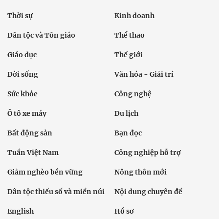
Thời sự
Kinh doanh
Dân tộc và Tôn giáo
Thể thao
Giáo dục
Thế giới
Đời sống
Văn hóa - Giải trí
Sức khỏe
Công nghệ
Ô tô xe máy
Du lịch
Bất động sản
Bạn đọc
Tuần Việt Nam
Công nghiệp hỗ trợ
Giảm nghèo bền vững
Nông thôn mới
Dân tộc thiểu số và miền núi
Nội dung chuyên đề
English
Hồ sơ