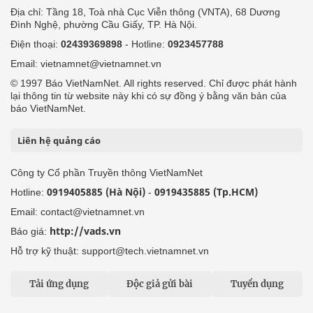
Địa chỉ: Tầng 18, Toà nhà Cục Viễn thông (VNTA), 68 Dương
Đình Nghệ, phường Cầu Giấy, TP. Hà Nội.
Điện thoại:
02439369898
- Hotline:
0923457788
Email: vietnamnet@vietnamnet.vn
© 1997 Báo VietNamNet. All rights reserved. Chỉ được phát hành
lại thông tin từ website này khi có sự đồng ý bằng văn bản của
báo VietNamNet.
Liên hệ quảng cáo
Công ty Cổ phần Truyền thông VietNamNet
0919405885 (Hà Nội)
0919435885 (Tp.HCM)
Hotline:
-
Email: contact@vietnamnet.vn
http://vads.vn
Báo giá:
Hỗ trợ kỹ thuật: support@tech.vietnamnet.vn
Tải ứng dụng
Độc giả gửi bài
Tuyển dụng