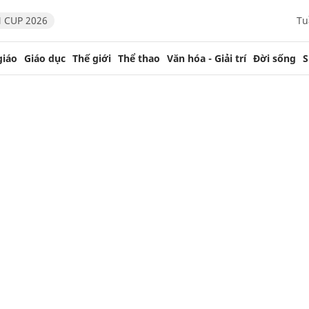
 CUP 2026
Tu
giáo
Giáo dục
Thế giới
Thể thao
Văn hóa - Giải trí
Đời sống
S