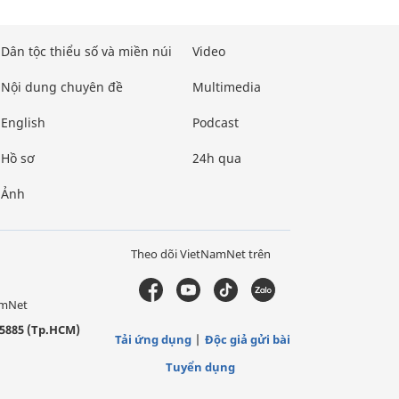
Dân tộc thiểu số và miền núi
Video
Nội dung chuyên đề
Multimedia
English
Podcast
Hồ sơ
24h qua
Ảnh
Theo dõi VietNamNet trên
amNet
5885 (Tp.HCM)
Tải ứng dụng
Độc giả gửi bài
Tuyển dụng