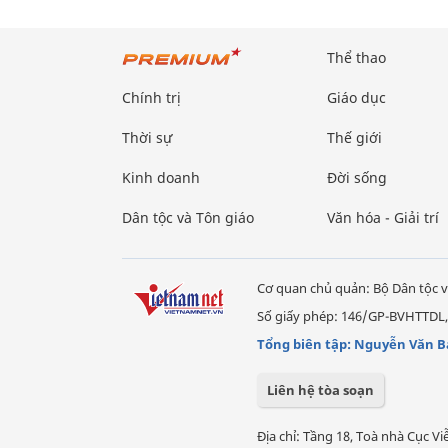
Thể thao
Chính trị
Giáo dục
Thời sự
Thế giới
Kinh doanh
Đời sống
Dân tộc và Tôn giáo
Văn hóa - Giải trí
Cơ quan chủ quản: Bộ Dân tộc v
Số giấy phép: 146/GP-BVHTTDL,
Tổng biên tập: Nguyễn Văn B
Liên hệ tòa soạn
Địa chỉ: Tầng 18, Toà nhà Cục 