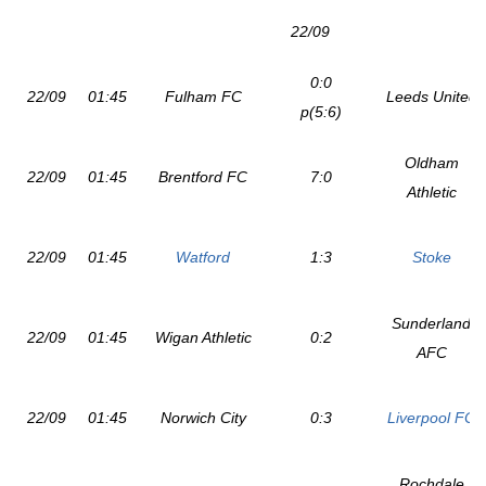
22/09
0:0
22/09
01:45
Fulham FC
Leeds United
p(5:6)
Oldham
22/09
01:45
Brentford FC
7:0
Athletic
22/09
01:45
Watford
1:3
Stoke
Sunderland
22/09
01:45
Wigan Athletic
0:2
AFC
22/09
01:45
Norwich City
0:3
Liverpool FC
Rochdale