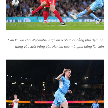
Sau khi để cho Wycombe vượt lên ở phút 22 bằng pha đệm bóng
dàng vào lưới trống của Hanlan sau một pha bóng lộn xộn.