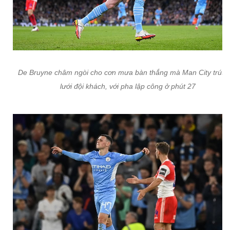
De Bruyne châm ngòi cho cơn mưa bàn thắng mà Man City trút 
lưới đội khách, với pha lập công ở phút 27