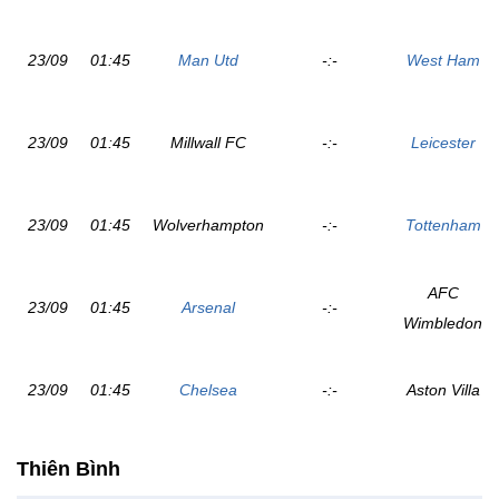
23/09
01:45
Man Utd
-:-
West Ham
23/09
01:45
Millwall FC
-:-
Leicester
23/09
01:45
Wolverhampton
-:-
Tottenham
AFC
23/09
01:45
Arsenal
-:-
Wimbledon
23/09
01:45
Chelsea
-:-
Aston Villa
Thiên Bình