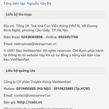
Tổng biên tập: Nguyễn Văn Bá
Liên hệ tòa soạn
Địa chỉ: Tầng 18, Toà nhà Cục Viễn thông (VNTA), 68 Dương
Đình Nghệ, phường Cầu Giấy, TP. Hà Nội.
Điện thoại:
02439369898
- Hotline:
0923457788
Email: vietnamnet@vietnamnet.vn
© 1997 Báo VietNamNet. All rights reserved. Chỉ được phát hành
lại thông tin từ website này khi có sự đồng ý bằng văn bản của
báo VietNamNet.
Liên hệ quảng cáo
Công ty Cổ phần Truyền thông VietNamNet
0919405885 (Hà Nội)
0919435885 (Tp.HCM)
Hotline:
-
Email: contact@vietnamnet.vn
http://vads.vn
Báo giá:
Hỗ trợ kỹ thuật: support@tech.vietnamnet.vn