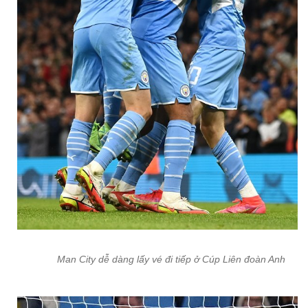
Man City dễ dàng lấy vé đi tiếp ở Cúp Liên đoàn Anh