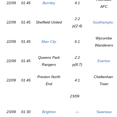
22/09
01:45
Burnley
4:1
AFC
2:2
22/09
01:45
Sheffield United
Southampton
p(2:4)
Wycombe
22/09
01:45
Man City
6:1
Wanderers
Queens Park
2:2
22/09
01:45
Everton
Rangers
p(8:7)
Preston North
Cheltenham
22/09
01:45
4:1
End
Town
23/09
23/09
01:30
Brighton
-:-
Swansea