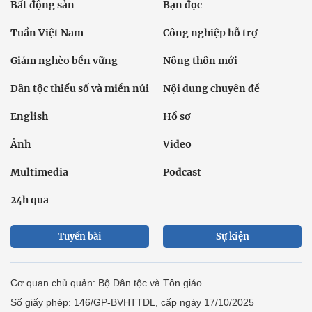
Bất động sản
Bạn đọc
Tuần Việt Nam
Công nghiệp hỗ trợ
Giảm nghèo bền vững
Nông thôn mới
Dân tộc thiểu số và miền núi
Nội dung chuyên đề
English
Hồ sơ
Ảnh
Video
Multimedia
Podcast
24h qua
Tuyến bài
Sự kiện
Cơ quan chủ quản: Bộ Dân tộc và Tôn giáo
Số giấy phép: 146/GP-BVHTTDL, cấp ngày 17/10/2025