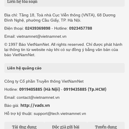
Liên hệ tòa soạn
Địa chỉ: Tầng 18, Toà nhà Cục Viễn thông (VNTA), 68 Dương
Đình Nghệ, phường Cầu Giấy, TP. Hà Nội.
Điện thoại:
02439369898
- Hotline:
0923457788
Email: vietnamnet@vietnamnet.vn
© 1997 Báo VietNamNet. All rights reserved. Chỉ được phát hành
lại thông tin từ website này khi có sự đồng ý bằng văn bản của
báo VietNamNet.
Liên hệ quảng cáo
Công ty Cổ phần Truyền thông VietNamNet
0919405885 (Hà Nội)
0919435885 (Tp.HCM)
Hotline:
-
Email: contact@vietnamnet.vn
http://vads.vn
Báo giá:
Hỗ trợ kỹ thuật: support@tech.vietnamnet.vn
Tải ứng dụng
Độc giả gửi bài
Tuyển dụng